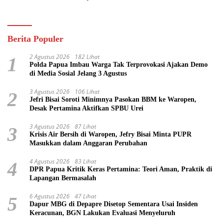
Pasifik
Berita Populer
2 Agustus 2026
182 Lihat
1
Polda Papua Imbau Warga Tak Terprovokasi Ajakan Demo
di Media Sosial Jelang 3 Agustus
3 Agustus 2026
106 Lihat
2
Jefri Bisai Soroti Minimnya Pasokan BBM ke Waropen,
Desak Pertamina Aktifkan SPBU Urei
3 Agustus 2026
87 Lihat
3
Krisis Air Bersih di Waropen, Jefry Bisai Minta PUPR
Masukkan dalam Anggaran Perubahan
4 Agustus 2026
83 Lihat
4
DPR Papua Kritik Keras Pertamina: Teori Aman, Praktik di
Lapangan Bermasalah
6 Agustus 2026
47 Lihat
5
Dapur MBG di Depapre Disetop Sementara Usai Insiden
Keracunan, BGN Lakukan Evaluasi Menyeluruh