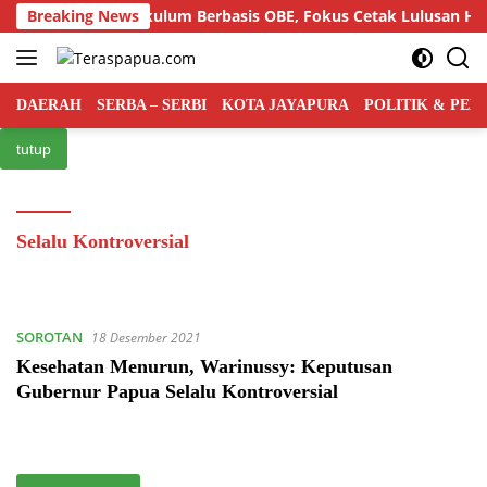
Langsung
r Semiloka Kurikulum Berbasis OBE, Fokus Cetak Lulusan Huku
Breaking News
ke
konten
DAERAH
SERBA – SERBI
KOTA JAYAPURA
POLITIK & PE
tutup
Selalu Kontroversial
SOROTAN
18 Desember 2021
Kesehatan Menurun, Warinussy: Keputusan
Gubernur Papua Selalu Kontroversial