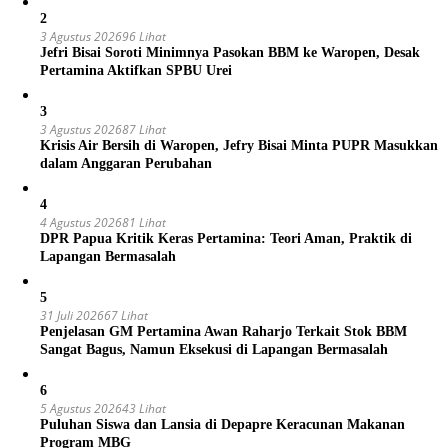
2
3 Agustus 2026
96 Lihat
Jefri Bisai Soroti Minimnya Pasokan BBM ke Waropen, Desak
Pertamina Aktifkan SPBU Urei
3
3 Agustus 2026
87 Lihat
Krisis Air Bersih di Waropen, Jefry Bisai Minta PUPR Masukkan
dalam Anggaran Perubahan
4
4 Agustus 2026
81 Lihat
DPR Papua Kritik Keras Pertamina: Teori Aman, Praktik di
Lapangan Bermasalah
5
31 Juli 2026
67 Lihat
Penjelasan GM Pertamina Awan Raharjo Terkait Stok BBM
Sangat Bagus, Namun Eksekusi di Lapangan Bermasalah
6
5 Agustus 2026
43 Lihat
Puluhan Siswa dan Lansia di Depapre Keracunan Makanan
Program MBG