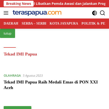
Langsung
ah Pusat Bakal Libatkan Pemda Awasi dan Jalankan Program MB
Breaking News
ke
konten
DAERAH
SERBA – SERBI
KOTA JAYAPURA
POLITIK & PE
tutup
Tekad IMI Papua
OLAHRAGA
5 Agustus 2023
Tekad IMI Papua Raih Medali Emas di PON XXI
Aceh