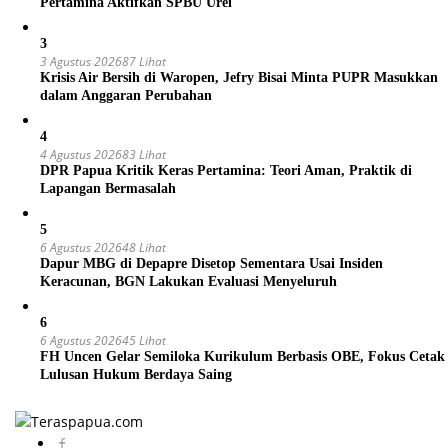
Pertamina Aktifkan SPBU Urei
3
3 Agustus 2026
87 Lihat
Krisis Air Bersih di Waropen, Jefry Bisai Minta PUPR Masukkan
dalam Anggaran Perubahan
4
4 Agustus 2026
83 Lihat
DPR Papua Kritik Keras Pertamina: Teori Aman, Praktik di
Lapangan Bermasalah
5
6 Agustus 2026
48 Lihat
Dapur MBG di Depapre Disetop Sementara Usai Insiden
Keracunan, BGN Lakukan Evaluasi Menyeluruh
6
6 Agustus 2026
45 Lihat
FH Uncen Gelar Semiloka Kurikulum Berbasis OBE, Fokus Cetak
Lulusan Hukum Berdaya Saing