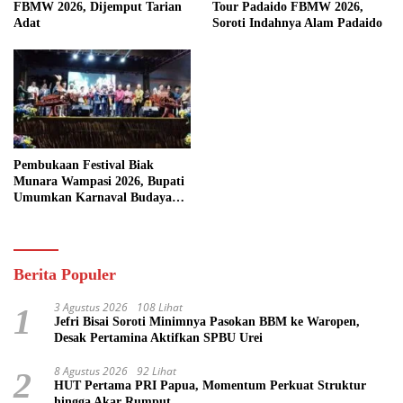
FBMW 2026, Dijemput Tarian
Tour Padaido FBMW 2026,
Adat
Soroti Indahnya Alam Padaido
Pembukaan Festival Biak
Munara Wampasi 2026, Bupati
Umumkan Karnaval Budaya
Pasifik
Berita Populer
3 Agustus 2026
108 Lihat
1
Jefri Bisai Soroti Minimnya Pasokan BBM ke Waropen,
Desak Pertamina Aktifkan SPBU Urei
8 Agustus 2026
92 Lihat
2
HUT Pertama PRI Papua, Momentum Perkuat Struktur
hingga Akar Rumput