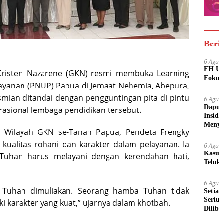
Ber
6 Agu
FH U
risten Nazarene (GKN) resmi membuka Learning
Foku
layanan (PNUP) Papua di Jemaat Nehemia, Abepura,
esmian ditandai dengan pengguntingan pita di pintu
6 Agu
Dapu
rasional lembaga pendidikan tersebut.
Insi
Meny
s Wilayah GKN se-Tanah Papua, Pendeta Frengky
kualitas rohani dan karakter dalam pelayanan. Ia
6 Agu
Kasu
Tuhan harus melayani dengan kerendahan hati,
Telu
6 Agu
 Tuhan dimuliakan. Seorang hamba Tuhan tidak
Seti
Seri
iki karakter yang kuat,” ujarnya dalam khotbah.
Dili