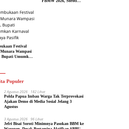
FBMW 2026, Soroti
Indahnya Alam Padaido
ukaan Festival
 Munara Wampasi
, Bupati Umumkan
aval Budaya
ik
ita Populer
2 Agustus 2026
182 Lihat
Polda Papua Imbau Warga Tak Terprovokasi
Ajakan Demo di Media Sosial Jelang 3
Agustus
3 Agustus 2026
96 Lihat
Jefri Bisai Soroti Minimnya Pasokan BBM ke
Waropen, Desak Pertamina Aktifkan SPBU