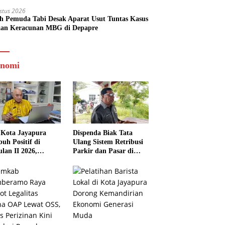
stus 2026
h Pemuda Tabi Desak Aparat Usut Tuntas Kasus
an Keracunan MBG di Depapre
nomi
Kota Jayapura
Dispenda Biak Tata
uh Positif di
Ulang Sistem Retribusi
ulan II 2026,
Parkir dan Pasar di
isasi Lampaui
Bosnik
et