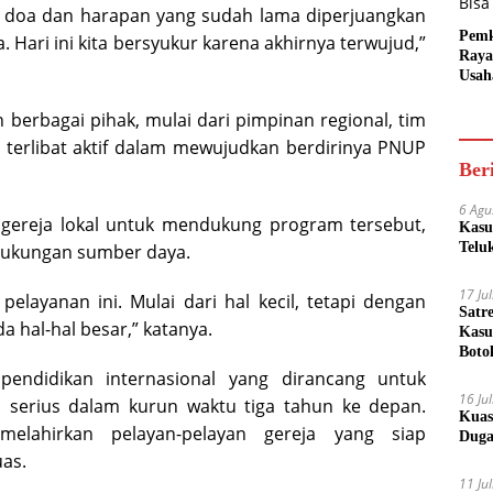
ah doa dan harapan yang sudah lama diperjuangkan
Pem
Hari ini kita bersyukur karena akhirnya terwujud,”
Raya
Usah
Akse
Bisa
berbagai pihak, mulai dari pimpinan regional, tim
 terlibat aktif dalam mewujudkan berdirinya PNUP
Ber
6 Agu
 gereja lokal untuk mendukung program tersebut,
Kasu
Telu
 dukungan sumber daya.
17 Ju
layanan ini. Mulai dari hal kecil, tetapi dengan
Satr
 hal-hal besar,” katanya.
Kasu
Boto
endidikan internasional yang dirancang untuk
16 Ju
serius dalam kurun waktu tiga tahun ke depan.
Kuas
lahirkan pelayan-pelayan gereja yang siap
Duga
uas.
11 Ju