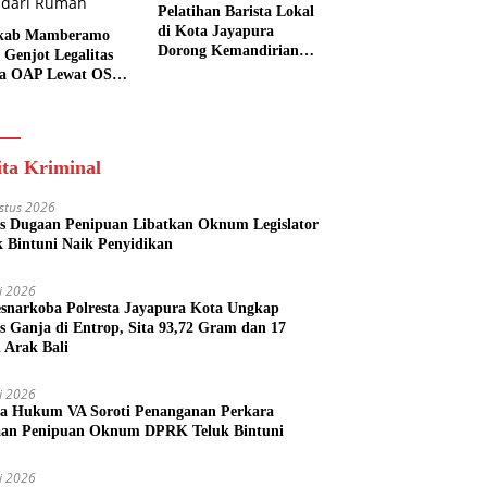
Pelatihan Barista Lokal
di Kota Jayapura
kab Mamberamo
Dorong Kemandirian
 Genjot Legalitas
Ekonomi Generasi
a OAP Lewat OSS,
Muda
s Perizinan Kini
 dari Rumah
ita Kriminal
stus 2026
s Dugaan Penipuan Libatkan Oknum Legislator
k Bintuni Naik Penyidikan
li 2026
esnarkoba Polresta Jayapura Kota Ungkap
s Ganja di Entrop, Sita 93,72 Gram dan 17
l Arak Bali
li 2026
a Hukum VA Soroti Penanganan Perkara
an Penipuan Oknum DPRK Teluk Bintuni
li 2026