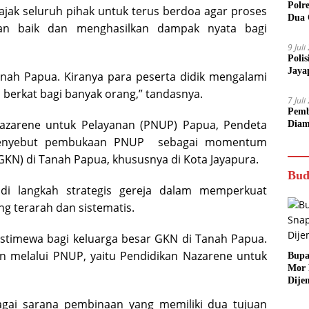
Polr
ak seluruh pihak untuk terus berdoa agar proses
Dua 
an baik dan menghasilkan dampak nyata bagi
9 Jul
Poli
Jaya
ah Papua. Kiranya para peserta didik mengalami
 berkat bagi banyak orang,” tandasnya.
7 Jul
Pemb
azarene untuk Pelayanan (PNUP) Papua, Pendeta
Diam
menyebut pembukaan PNUP sebagai momentum
(GKN) di Tanah Papua, khususnya di Kota Jayapura.
Bud
di langkah strategis gereja dalam memperkuat
ng terarah dan sistematis.
 istimewa bagi keluarga besar GKN di Tanah Papua.
n melalui PNUP, yaitu Pendidikan Nazarene untuk
Bupa
Mor
Dije
agai sarana pembinaan yang memiliki dua tujuan