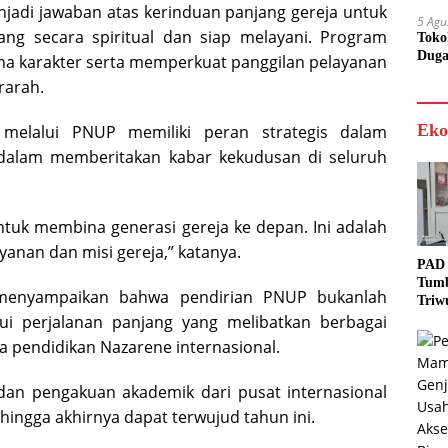
jadi jawaban atas kerinduan panjang gereja untuk
5 Agu
 secara spiritual dan siap melayani. Program
Toko
Duga
na karakter serta memperkuat panggilan pelayanan
rarah.
Eko
 melalui PNUP memiliki peran strategis dalam
 dalam memberitakan kabar kekudusan di seluruh
tuk membina generasi gereja ke depan. Ini adalah
anan dan misi gereja,” katanya.
PAD 
Tumb
menyampaikan bahwa pendirian PNUP bukanlah
Triw
ui perjalanan panjang yang melibatkan berbagai
Real
Targ
 pendidikan Nazarene internasional.
dan pengakuan akademik dari pusat internasional
ngga akhirnya dapat terwujud tahun ini.