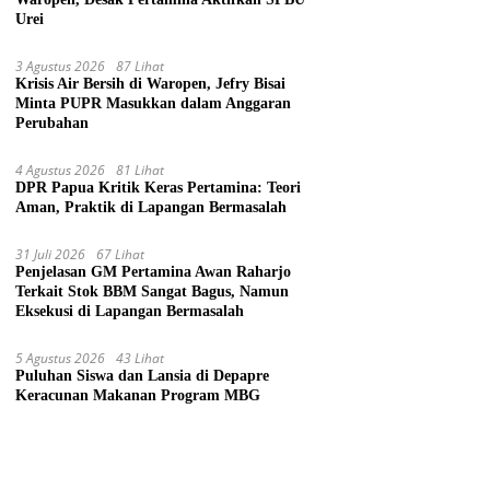
Urei
3 Agustus 2026
87 Lihat
Krisis Air Bersih di Waropen, Jefry Bisai
Minta PUPR Masukkan dalam Anggaran
Perubahan
4 Agustus 2026
81 Lihat
DPR Papua Kritik Keras Pertamina: Teori
Aman, Praktik di Lapangan Bermasalah
31 Juli 2026
67 Lihat
Penjelasan GM Pertamina Awan Raharjo
Terkait Stok BBM Sangat Bagus, Namun
Eksekusi di Lapangan Bermasalah
5 Agustus 2026
43 Lihat
Puluhan Siswa dan Lansia di Depapre
Keracunan Makanan Program MBG