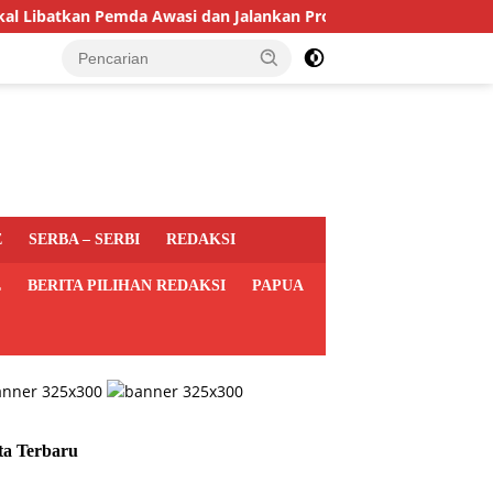
an Pemda Awasi dan Jalankan Program MBG di Daerah
Po
E
SERBA – SERBI
REDAKSI
L
BERITA PILIHAN REDAKSI
PAPUA
ta Terbaru