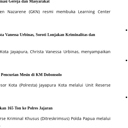
masi Gereja dan Masyarakat
sten Nazarene (GKN) resmi membuka Learning Center
ta Vanessa Urbinas, Soroti Lonjakan Kriminalitas dan
Kota Jayapura, Christa Vanessa Urbinas, menyampaikan
 Pencurian Mesin di KM Dobonsolo
sor Kota (Polresta) Jayapura Kota melalui Unit Reserse
kan 165 Ton ke Polres Jajaran
rse Kriminal Khusus (Ditreskrimsus) Polda Papua melalui
…