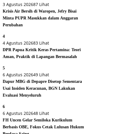
3 Agustus 2026
87 Lihat
Krisis Air Bersih di Waropen, Jefry Bisai
Minta PUPR Masukkan dalam Anggaran
Perubahan
4
4 Agustus 2026
83 Lihat
DPR Papua Kritik Keras Pertamina: Teori
Aman, Praktik di Lapangan Bermasalah
5
6 Agustus 2026
49 Lihat
Dapur MBG di Depapre Disetop Sementara
Usai Insiden Keracunan, BGN Lakukan
Evaluasi Menyeluruh
6
6 Agustus 2026
48 Lihat
FH Uncen Gelar Semiloka Kurikulum
Berbasis OBE, Fokus Cetak Lulusan Hukum
Berdaya Saing