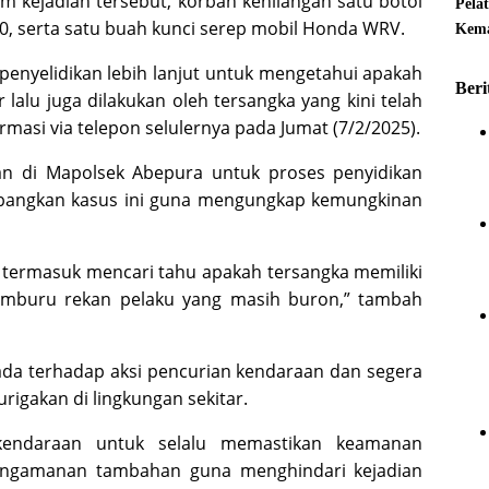
m kejadian tersebut, korban kehilangan satu botol
Pela
00
, serta satu buah kunci serep mobil Honda WRV.
Kema
penyelidikan lebih lanjut untuk mengetahui apakah
Beri
lalu juga dilakukan oleh tersangka yang kini telah
rmasi via telepon selulernya pada Jumat (7/2/2025).
kan di Mapolsek Abepura untuk proses penyidikan
gembangkan kasus ini guna mengungkap kemungkinan
, termasuk mencari tahu apakah tersangka memiliki
memburu rekan pelaku yang masih buron,” tambah
ada terhadap aksi pencurian kendaraan dan segera
rigakan di lingkungan sekitar.
kendaraan untuk selalu memastikan keamanan
engamanan tambahan guna menghindari kejadian