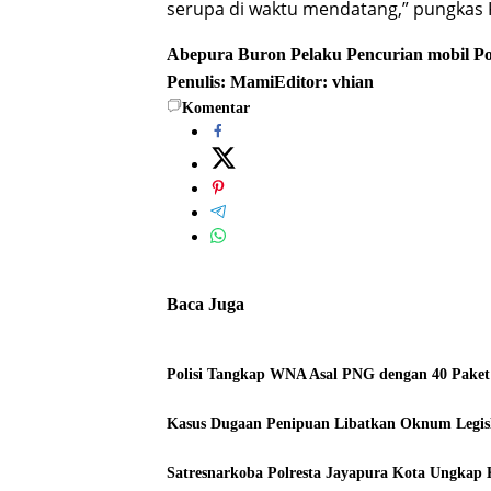
serupa di waktu mendatang,” pungkas 
Abepura
Buron
Pelaku
Pencurian mobil
Po
Penulis: Mami
Editor: vhian
Komentar
Baca Juga
Polisi Tangkap WNA Asal PNG dengan 40 Paket
Kasus Dugaan Penipuan Libatkan Oknum Legisla
Satresnarkoba Polresta Jayapura Kota Ungkap K