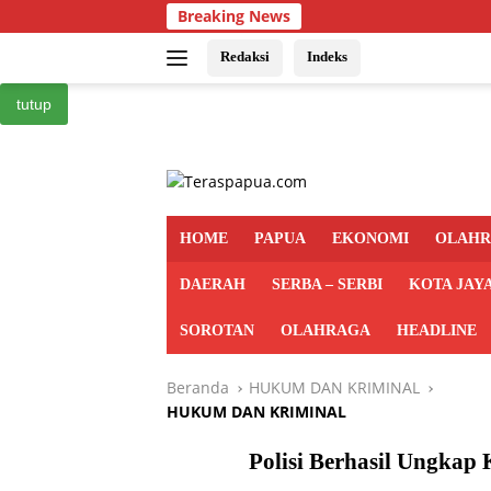
Langsung
Breaking News
ke
konten
Redaksi
Indeks
tutup
HOME
PAPUA
EKONOMI
OLAH
DAERAH
SERBA – SERBI
KOTA JAY
SOROTAN
OLAHRAGA
HEADLINE
Beranda
HUKUM DAN KRIMINAL
HUKUM DAN KRIMINAL
Polisi Berhasil Ungkap