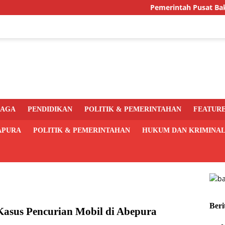
Pemerintah Pusat Bakal Libatk
RAGA
PENDIDIKAN
POLITIK & PEMERINTAHAN
FEATUR
APURA
POLITIK & PEMERINTAHAN
HUKUM DAN KRIMINA
Beri
 Kasus Pencurian Mobil di Abepura