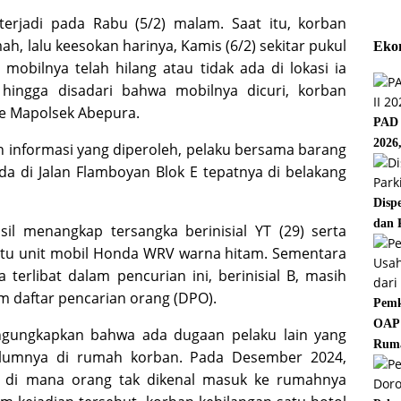
erjadi pada Rabu (5/2) malam. Saat itu, korban
, lalu keesokan harinya, Kamis (6/2) sekitar pukul
Eko
mobilnya telah hilang atau tidak ada di lokasi ia
hingga disadari bahwa mobilnya dicuri, korban
ke Mapolsek Abepura.
PAD 
2026
an informasi yang diperoleh, pelaku bersama barang
ada di Jalan Flamboyan Blok E tepatnya di belakang
Disp
dan 
il menangkap tersangka berinisial YT (29) serta
tu unit mobil Honda WRV warna hitam. Sementara
 terlibat dalam pencurian ini, berinisial B, masih
m daftar pencarian orang (DPO).
Pemk
OAP 
gungkapkan bahwa ada dugaan pelaku lain yang
Rum
belumnya di rumah korban. Pada Desember 2024,
 di mana orang tak dikenal masuk ke rumahnya