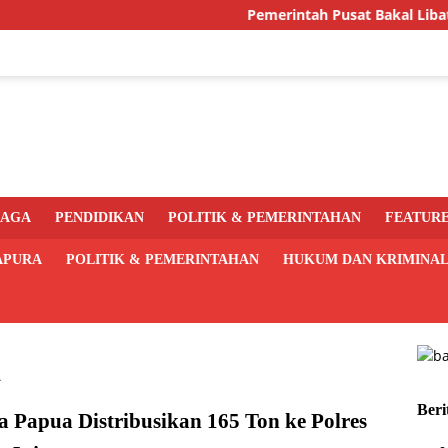
Pemerintah Pusat Bakal Libatkan Pem
RAGA
PENDIDIKAN
POLITIK & PEMERINTAHAN
FEATUR
APURA
POLITIK & PEMERINTAHAN
HUKUM DAN KRIMINA
A
Beri
 Papua Distribusikan 165 Ton ke Polres