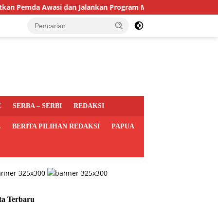
da Awasi dan Jalankan Program MBG di Daerah
Polisi T
E
SERBA – SERBI
REDAKSI
L
BERITA PILIHAN REDAKSI
PAPUA
ta Terbaru