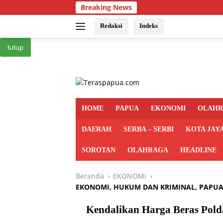
Langsung
Breaking News
ke
konten
Redaksi
Indeks
tutup
HOME
PAPUA
EKONOMI
OLAH
DAERAH
SERBA – SERBI
KOTA JAY
SOROTAN
OLAHRAGA
HEADLINE
Beranda
EKONOMI
EKONOMI
,
HUKUM DAN KRIMINAL
,
PAPU
Kendalikan Harga Beras Polda