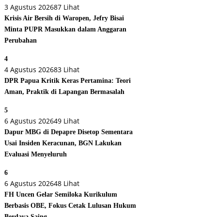
3 Agustus 2026
87 Lihat
Krisis Air Bersih di Waropen, Jefry Bisai
Minta PUPR Masukkan dalam Anggaran
Perubahan
4
4 Agustus 2026
83 Lihat
DPR Papua Kritik Keras Pertamina: Teori
Aman, Praktik di Lapangan Bermasalah
5
6 Agustus 2026
49 Lihat
Dapur MBG di Depapre Disetop Sementara
Usai Insiden Keracunan, BGN Lakukan
Evaluasi Menyeluruh
6
6 Agustus 2026
48 Lihat
FH Uncen Gelar Semiloka Kurikulum
Berbasis OBE, Fokus Cetak Lulusan Hukum
Berdaya Saing