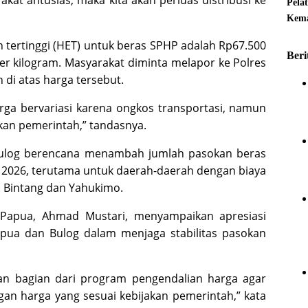
rakat antusias, maka kita akan perluas distribusi ke
Pela
Kema
tertinggi (HET) untuk beras SPHP adalah Rp
67.500
Beri
er kilogram. Masyarakat diminta melapor ke Polres
di atas harga tersebut.
rga bervariasi karena ongkos transportasi, namun
kan pemerintah,” tandasnya.
Bulog berencana menambah jumlah pasokan beras
 2026, terutama untuk daerah-daerah dengan biaya
n Bintang dan Yahukimo.
 Papua, Ahmad Mustari, menyampaikan apresiasi
pua dan Bulog dalam menjaga stabilitas pasokan
an bagian dari program pengendalian harga agar
an harga yang sesuai kebijakan pemerintah,” kata