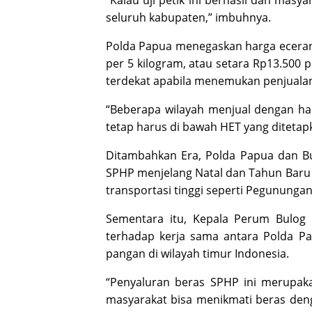
“Kalau uji petik ini berhasil dan masya
seluruh kabupaten,” imbuhnya.
Polda Papua menegaskan harga eceran 
per 5 kilogram, atau setara Rp
13.500
p
terdekat apabila menemukan penjualan 
“Beberapa wilayah menjual dengan ha
tetap harus di bawah HET yang ditetap
Ditambahkan Era, Polda Papua dan 
SPHP menjelang Natal dan Tahun Baru
transportasi tinggi seperti Pegununga
Sementara itu, Kepala Perum Bulog
terhadap kerja sama antara Polda Pa
pangan di wilayah timur Indonesia.
“Penyaluran beras SPHP ini merupak
masyarakat bisa menikmati beras deng