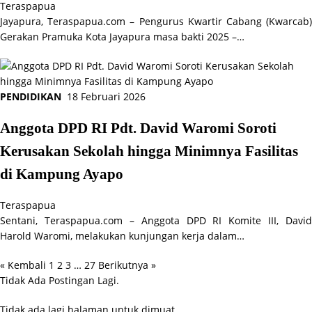
Teraspapua
Jayapura, Teraspapua.com – Pengurus Kwartir Cabang (Kwarcab)
Gerakan Pramuka Kota Jayapura masa bakti 2025 –…
PENDIDIKAN
18 Februari 2026
Anggota DPD RI Pdt. David Waromi Soroti
Kerusakan Sekolah hingga Minimnya Fasilitas
di Kampung Ayapo
Teraspapua
Sentani, Teraspapua.com – Anggota DPD RI Komite III, David
Harold Waromi, melakukan kunjungan kerja dalam…
« Kembali
1
2
3
…
27
Berikutnya »
Paginasi
Tidak Ada Postingan Lagi.
pos
Tidak ada lagi halaman untuk dimuat.