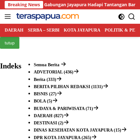
Langsung
e-75 Tahun, SMA Gabungan Jayapura Hadapi Tantangan Baru Dun
Breaking News
ke
konten
DAERAH
SERBA – SERBI
KOTA JAYAPURA
POLITIK & PE
tutup
Indeks
Semua Berita
ADVETORIAL (436)
Berita (333)
BERITA PILIHAN REDAKSI (1131)
BISNIS (27)
BOLA (5)
BUDAYA & PARIWISATA (71)
DAERAH (827)
DESTINASI (2)
DINAS KESEHATAN KOTA JAYAPURA (15)
DPR KOTA JAYAPURA (265)