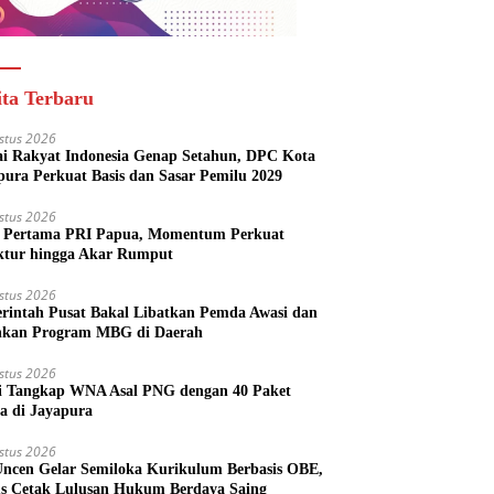
ita Terbaru
stus 2026
ai Rakyat Indonesia Genap Setahun, DPC Kota
pura Perkuat Basis dan Sasar Pemilu 2029
stus 2026
Pertama PRI Papua, Momentum Perkuat
ktur hingga Akar Rumput
stus 2026
rintah Pusat Bakal Libatkan Pemda Awasi dan
nkan Program MBG di Daerah
stus 2026
si Tangkap WNA Asal PNG dengan 40 Paket
a di Jayapura
stus 2026
ncen Gelar Semiloka Kurikulum Berbasis OBE,
s Cetak Lulusan Hukum Berdaya Saing