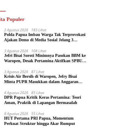
ik
ita Populer
2 Agustus 2026
183 Lihat
Polda Papua Imbau Warga Tak Terprovokasi
Ajakan Demo di Media Sosial Jelang 3
Agustus
3 Agustus 2026
108 Lihat
Jefri Bisai Soroti Minimnya Pasokan BBM ke
Waropen, Desak Pertamina Aktifkan SPBU
Urei
3 Agustus 2026
87 Lihat
Krisis Air Bersih di Waropen, Jefry Bisai
Minta PUPR Masukkan dalam Anggaran
Perubahan
4 Agustus 2026
85 Lihat
DPR Papua Kritik Keras Pertamina: Teori
Aman, Praktik di Lapangan Bermasalah
8 Agustus 2026
55 Lihat
HUT Pertama PRI Papua, Momentum
Perkuat Struktur hingga Akar Rumput