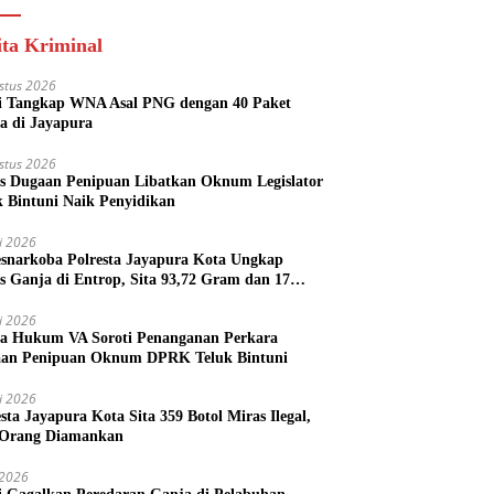
ita Kriminal
stus 2026
si Tangkap WNA Asal PNG dengan 40 Paket
a di Jayapura
stus 2026
s Dugaan Penipuan Libatkan Oknum Legislator
k Bintuni Naik Penyidikan
li 2026
esnarkoba Polresta Jayapura Kota Ungkap
s Ganja di Entrop, Sita 93,72 Gram dan 17
l Arak Bali
li 2026
a Hukum VA Soroti Penanganan Perkara
an Penipuan Oknum DPRK Teluk Bintuni
li 2026
esta Jayapura Kota Sita 359 Botol Miras Ilegal,
Orang Diamankan
i 2026