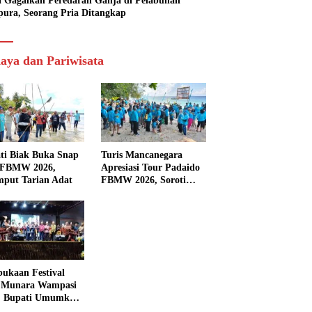
si Gagalkan Peredaran Ganja di Pelabuhan
pura, Seorang Pria Ditangkap
aya dan Pariwisata
ti Biak Buka Snap
Turis Mancanegara
 FBMW 2026,
Apresiasi Tour Padaido
mput Tarian Adat
FBMW 2026, Soroti
Indahnya Alam Padaido
ukaan Festival
 Munara Wampasi
, Bupati Umumkan
aval Budaya