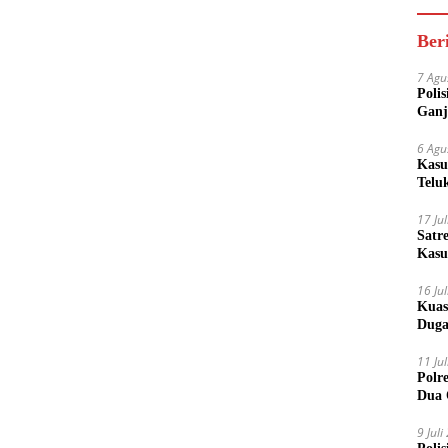
Ber
7 Agu
Poli
Ganj
6 Agu
Kasu
Telu
17 Ju
Satr
Kasu
Boto
16 Ju
Kuas
Duga
11 Ju
Polr
Dua 
9 Jul