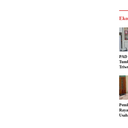
Eko
PAD 
Tumb
Triw
Real
Targ
Pem
Raya
Usah
Akse
Bisa