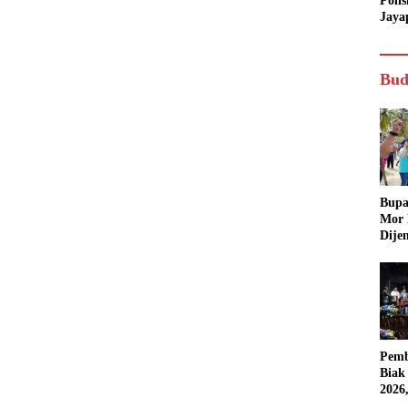
Poli
Jaya
Bud
Bupa
Mor
Dije
Pemb
Biak
2026
Karn