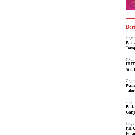
Ber
8 Agu
Part
Jaya
8 Agu
HUT 
Stru
7 Agu
Peme
Jala
7 Agu
Poli
Ganj
6 Agu
FH U
Foku