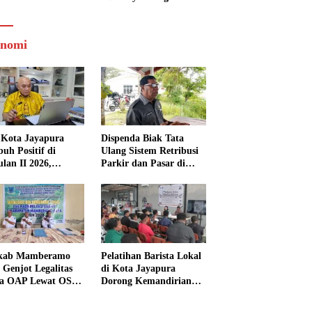
nomi
Kota Jayapura
Dispenda Biak Tata
uh Positif di
Ulang Sistem Retribusi
ulan II 2026,
Parkir dan Pasar di
isasi Lampaui
Bosnik
et
kab Mamberamo
Pelatihan Barista Lokal
 Genjot Legalitas
di Kota Jayapura
a OAP Lewat OSS,
Dorong Kemandirian
s Perizinan Kini
Ekonomi Generasi
 dari Rumah
Muda