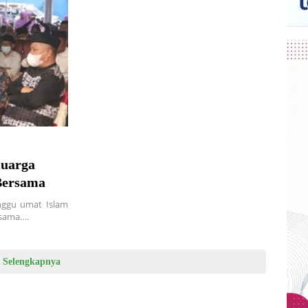
Bersama
nggu umat Islam
rsama….
Selengkapnya