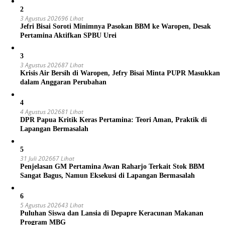
2
3 Agustus 2026
96 Lihat
Jefri Bisai Soroti Minimnya Pasokan BBM ke Waropen, Desak
Pertamina Aktifkan SPBU Urei
3
3 Agustus 2026
87 Lihat
Krisis Air Bersih di Waropen, Jefry Bisai Minta PUPR Masukkan
dalam Anggaran Perubahan
4
4 Agustus 2026
81 Lihat
DPR Papua Kritik Keras Pertamina: Teori Aman, Praktik di
Lapangan Bermasalah
5
31 Juli 2026
67 Lihat
Penjelasan GM Pertamina Awan Raharjo Terkait Stok BBM
Sangat Bagus, Namun Eksekusi di Lapangan Bermasalah
6
5 Agustus 2026
43 Lihat
Puluhan Siswa dan Lansia di Depapre Keracunan Makanan
Program MBG