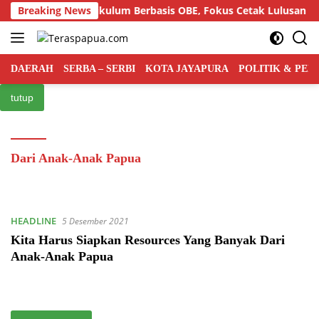
Langsung
lar Semiloka Kurikulum Berbasis OBE, Fokus Cetak Lulusan Huk
Breaking News
ke
konten
DAERAH
SERBA – SERBI
KOTA JAYAPURA
POLITIK & PE
tutup
Dari Anak-Anak Papua
HEADLINE
5 Desember 2021
Kita Harus Siapkan Resources Yang Banyak Dari
Anak-Anak Papua