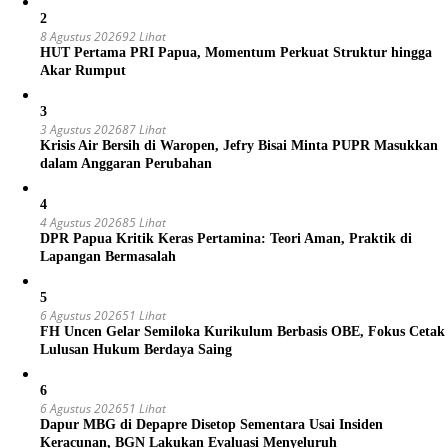
2
8 Agustus 2026
92 Lihat
HUT Pertama PRI Papua, Momentum Perkuat Struktur hingga
Akar Rumput
3
3 Agustus 2026
87 Lihat
Krisis Air Bersih di Waropen, Jefry Bisai Minta PUPR Masukkan
dalam Anggaran Perubahan
4
4 Agustus 2026
85 Lihat
DPR Papua Kritik Keras Pertamina: Teori Aman, Praktik di
Lapangan Bermasalah
5
6 Agustus 2026
51 Lihat
FH Uncen Gelar Semiloka Kurikulum Berbasis OBE, Fokus Cetak
Lulusan Hukum Berdaya Saing
6
6 Agustus 2026
51 Lihat
Dapur MBG di Depapre Disetop Sementara Usai Insiden
Keracunan, BGN Lakukan Evaluasi Menyeluruh