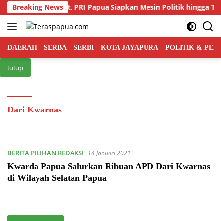
Langsung
saingan Kian Ketat, PRI Papua Siapkan Mesin Politik hingga Tingk
Breaking News
ke
konten
DAERAH
SERBA – SERBI
KOTA JAYAPURA
POLITIK & PE
tutup
Dari Kwarnas
BERITA PILIHAN REDAKSI
14 Januari 2021
Kwarda Papua Salurkan Ribuan APD Dari Kwarnas
di Wilayah Selatan Papua