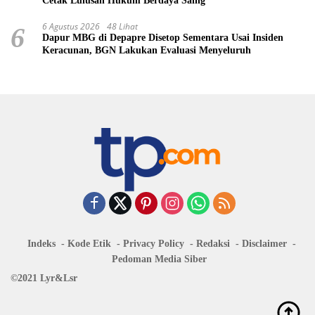
Cetak Lulusan Hukum Berdaya Saing
6 Agustus 2026
48 Lihat
6
Dapur MBG di Depapre Disetop Sementara Usai Insiden
Keracunan, BGN Lakukan Evaluasi Menyeluruh
Indeks
Kode Etik
Privacy Policy
Redaksi
Disclaimer
Pedoman Media Siber
©2021 Lyr&Lsr