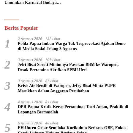
Umumkan Karnaval Budaya
Pasifik
Berita Populer
2 Agustus 2026
182 Lihat
1
Polda Papua Imbau Warga Tak Terprovokasi Ajakan Demo
di Media Sosial Jelang 3 Agustus
3 Agustus 2026
107 Lihat
2
Jefri Bisai Soroti Minimnya Pasokan BBM ke Waropen,
Desak Pertamina Aktifkan SPBU Urei
3 Agustus 2026
87 Lihat
3
Krisis Air Bersih di Waropen, Jefry Bisai Minta PUPR
Masukkan dalam Anggaran Perubahan
4 Agustus 2026
83 Lihat
4
DPR Papua Kritik Keras Pertamina: Teori Aman, Praktik di
Lapangan Bermasalah
6 Agustus 2026
48 Lihat
5
FH Uncen Gelar Semiloka Kurikulum Berbasis OBE, Fokus