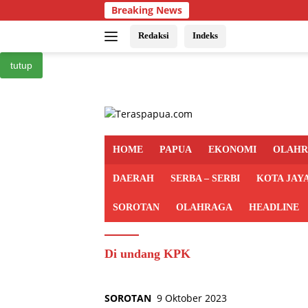
Langsung
Breaking News
ke
konten
Redaksi
Indeks
tutup
HOME
PAPUA
EKONOMI
OLAH
DAERAH
SERBA – SERBI
KOTA JAY
SOROTAN
OLAHRAGA
HEADLINE
Di undang KPK
SOROTAN
9 Oktober 2023