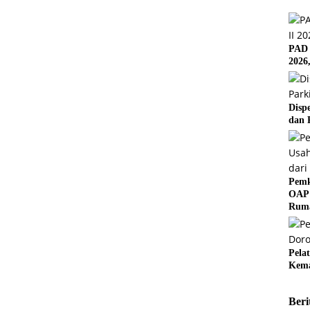
PAD 
2026
Disp
dan 
Pemk
OAP 
Rum
Pela
Kema
Beri