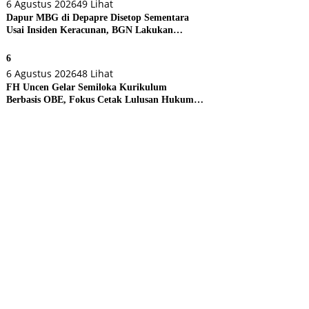
6 Agustus 2026
49 Lihat
Dapur MBG di Depapre Disetop Sementara
Usai Insiden Keracunan, BGN Lakukan
Evaluasi Menyeluruh
6
6 Agustus 2026
48 Lihat
FH Uncen Gelar Semiloka Kurikulum
Berbasis OBE, Fokus Cetak Lulusan Hukum
Berdaya Saing