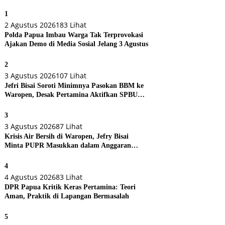
1
2 Agustus 2026
183 Lihat
Polda Papua Imbau Warga Tak Terprovokasi
Ajakan Demo di Media Sosial Jelang 3 Agustus
2
3 Agustus 2026
107 Lihat
Jefri Bisai Soroti Minimnya Pasokan BBM ke
Waropen, Desak Pertamina Aktifkan SPBU
Urei
3
3 Agustus 2026
87 Lihat
Krisis Air Bersih di Waropen, Jefry Bisai
Minta PUPR Masukkan dalam Anggaran
Perubahan
4
4 Agustus 2026
83 Lihat
DPR Papua Kritik Keras Pertamina: Teori
Aman, Praktik di Lapangan Bermasalah
5