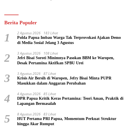
Pasifik
Berita Populer
2 Agustus 2026
183 Lihat
1
Polda Papua Imbau Warga Tak Terprovokasi Ajakan Demo
di Media Sosial Jelang 3 Agustus
3 Agustus 2026
108 Lihat
2
Jefri Bisai Soroti Minimnya Pasokan BBM ke Waropen,
Desak Pertamina Aktifkan SPBU Urei
3 Agustus 2026
87 Lihat
3
Krisis Air Bersih di Waropen, Jefry Bisai Minta PUPR
Masukkan dalam Anggaran Perubahan
4 Agustus 2026
85 Lihat
4
DPR Papua Kritik Keras Pertamina: Teori Aman, Praktik di
Lapangan Bermasalah
8 Agustus 2026
83 Lihat
5
HUT Pertama PRI Papua, Momentum Perkuat Struktur
hingga Akar Rumput