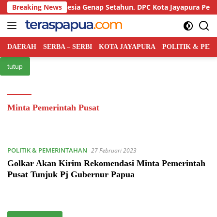
Langsung
ai Rakyat Indonesia Genap Setahun, DPC Kota Jayapura Perkuat 
Breaking News
ke
konten
DAERAH
SERBA – SERBI
KOTA JAYAPURA
POLITIK & PE
tutup
Minta Pemerintah Pusat
POLITIK & PEMERINTAHAN
27 Februari 2023
Golkar Akan Kirim Rekomendasi Minta Pemerintah
Pusat Tunjuk Pj Gubernur Papua