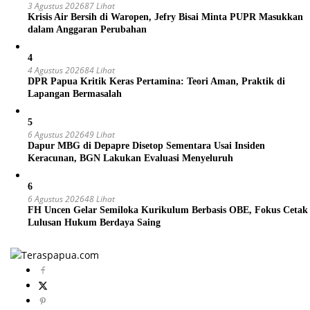
3 Agustus 2026
87 Lihat
Krisis Air Bersih di Waropen, Jefry Bisai Minta PUPR Masukkan
dalam Anggaran Perubahan
4
4 Agustus 2026
84 Lihat
DPR Papua Kritik Keras Pertamina: Teori Aman, Praktik di
Lapangan Bermasalah
5
6 Agustus 2026
49 Lihat
Dapur MBG di Depapre Disetop Sementara Usai Insiden
Keracunan, BGN Lakukan Evaluasi Menyeluruh
6
6 Agustus 2026
48 Lihat
FH Uncen Gelar Semiloka Kurikulum Berbasis OBE, Fokus Cetak
Lulusan Hukum Berdaya Saing