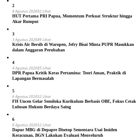
2
8 Agustus 2026
92 Lihat
HUT Pertama PRI Papua, Momentum Perkuat Struktur hingga
Akar Rumput
3
3 Agustus 2026
89 Lihat
Krisis Air Bersih di Waropen, Jefry Bisai Minta PUPR Masukkan
dalam Anggaran Perubahan
4
4 Agustus 2026
85 Lihat
DPR Papua Kritik Keras Pertamina: Teori Aman, Praktik di
Lapangan Bermasalah
5
6 Agustus 2026
52 Lihat
FH Uncen Gelar Semiloka Kurikulum Berbasis OBE, Fokus Cetak
Lulusan Hukum Berdaya Saing
6
6 Agustus 2026
52 Lihat
Dapur MBG di Depapre Disetop Sementara Usai Insiden
Keracunan, BGN Lakukan Evaluasi Menyeluruh