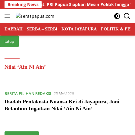
Langsung
saingan Kian Ketat, PRI Papua Siapkan Mesin Politik hingga Tingk
Breaking News
ke
konten
DAERAH
SERBA – SERBI
KOTA JAYAPURA
POLITIK & PE
tutup
Nilai ‘Ain Ni Ain’
BERITA PILIHAN REDAKSI
25 Mei 2026
Ibadah Pentakosta Nuansa Kei di Jayapura, Joni
Betaubun Ingatkan Nilai ‘Ain Ni Ain’