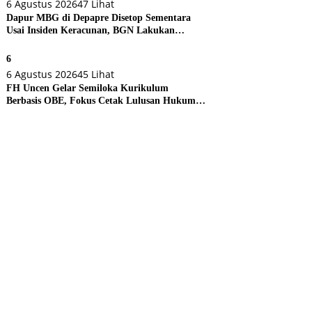
6 Agustus 2026
47 Lihat
Dapur MBG di Depapre Disetop Sementara
Usai Insiden Keracunan, BGN Lakukan
Evaluasi Menyeluruh
6
6 Agustus 2026
45 Lihat
FH Uncen Gelar Semiloka Kurikulum
Berbasis OBE, Fokus Cetak Lulusan Hukum
Berdaya Saing