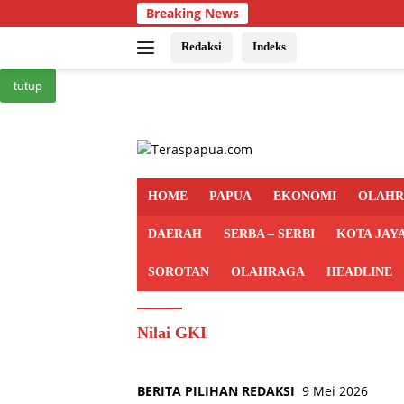
Langsung
Breaking News
ke
konten
Redaksi
Indeks
tutup
HOME
PAPUA
EKONOMI
OLAH
DAERAH
SERBA – SERBI
KOTA JAY
SOROTAN
OLAHRAGA
HEADLINE
Nilai GKI
BERITA PILIHAN REDAKSI
9 Mei 2026