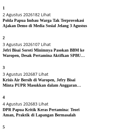
1
2 Agustus 2026
182 Lihat
Polda Papua Imbau Warga Tak Terprovokasi
Ajakan Demo di Media Sosial Jelang 3 Agustus
2
3 Agustus 2026
107 Lihat
Jefri Bisai Soroti Minimnya Pasokan BBM ke
Waropen, Desak Pertamina Aktifkan SPBU
Urei
3
3 Agustus 2026
87 Lihat
Krisis Air Bersih di Waropen, Jefry Bisai
Minta PUPR Masukkan dalam Anggaran
Perubahan
4
4 Agustus 2026
83 Lihat
DPR Papua Kritik Keras Pertamina: Teori
Aman, Praktik di Lapangan Bermasalah
5