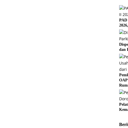
PAD 
2026
Disp
dan 
Pemk
OAP 
Rum
Pela
Kema
Beri