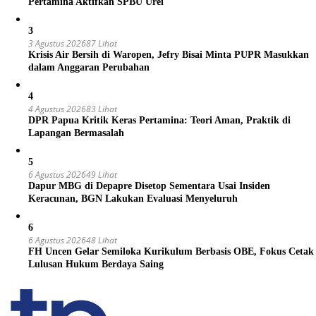
Pertamina Aktifkan SPBU Urei
3
3 Agustus 2026
87 Lihat
Krisis Air Bersih di Waropen, Jefry Bisai Minta PUPR Masukkan
dalam Anggaran Perubahan
4
4 Agustus 2026
83 Lihat
DPR Papua Kritik Keras Pertamina: Teori Aman, Praktik di
Lapangan Bermasalah
5
6 Agustus 2026
49 Lihat
Dapur MBG di Depapre Disetop Sementara Usai Insiden
Keracunan, BGN Lakukan Evaluasi Menyeluruh
6
6 Agustus 2026
48 Lihat
FH Uncen Gelar Semiloka Kurikulum Berbasis OBE, Fokus Cetak
Lulusan Hukum Berdaya Saing