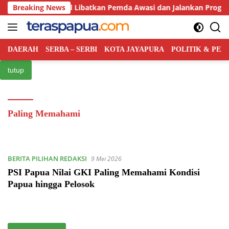
Langsung
tah Pusat Bakal Libatkan Pemda Awasi dan Jalankan Program M
Breaking News
ke
konten
DAERAH
SERBA – SERBI
KOTA JAYAPURA
POLITIK & PE
tutup
Paling Memahami
BERITA PILIHAN REDAKSI
9 Mei 2026
PSI Papua Nilai GKI Paling Memahami Kondisi
Papua hingga Pelosok