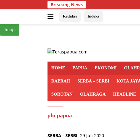
Langsung
Breaking News
ke
konten
Redaksi
Indeks
tutup
HOME
PAPUA
EKONOMI
OLAH
DAERAH
SERBA – SERBI
KOTA JAY
SOROTAN
OLAHRAGA
HEADLINE
pln papua
SERBA - SERBI
29 Juli 2020