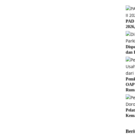
PAD 
2026
Disp
dan 
Pemk
OAP 
Rum
Pela
Kema
Beri