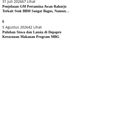
31 Juli 2026
67 Lihat
Penjelasan GM Pertamina Awan Raharjo
Terkait Stok BBM Sangat Bagus, Namun
Eksekusi di Lapangan Bermasalah
6
5 Agustus 2026
42 Lihat
Puluhan Siswa dan Lansia di Depapre
Keracunan Makanan Program MBG