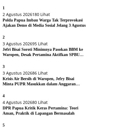
1
2 Agustus 2026
180 Lihat
Polda Papua Imbau Warga Tak Terprovokasi
Ajakan Demo di Media Sosial Jelang 3 Agustus
2
3 Agustus 2026
95 Lihat
Jefri Bisai Soroti Minimnya Pasokan BBM ke
Waropen, Desak Pertamina Aktifkan SPBU
Urei
3
3 Agustus 2026
86 Lihat
Krisis Air Bersih di Waropen, Jefry Bisai
Minta PUPR Masukkan dalam Anggaran
Perubahan
4
4 Agustus 2026
80 Lihat
DPR Papua Kritik Keras Pertamina: Teori
Aman, Praktik di Lapangan Bermasalah
5