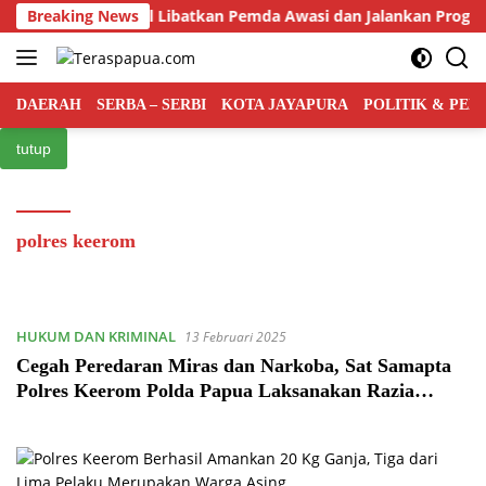
Langsung
ntah Pusat Bakal Libatkan Pemda Awasi dan Jalankan Program 
Breaking News
ke
konten
DAERAH
SERBA – SERBI
KOTA JAYAPURA
POLITIK & PE
tutup
polres keerom
HUKUM DAN KRIMINAL
13 Februari 2025
Cegah Peredaran Miras dan Narkoba, Sat Samapta
Polres Keerom Polda Papua Laksanakan Razia
Kendaraan