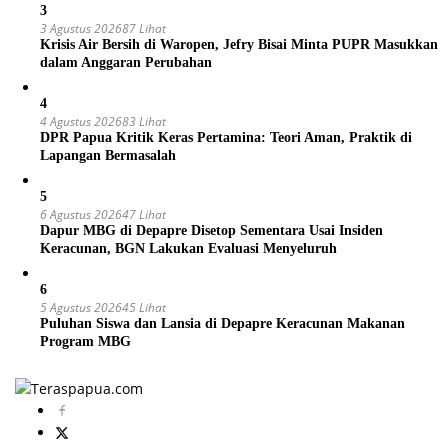
3
3 Agustus 2026
87 Lihat
Krisis Air Bersih di Waropen, Jefry Bisai Minta PUPR Masukkan
dalam Anggaran Perubahan
4
4 Agustus 2026
83 Lihat
DPR Papua Kritik Keras Pertamina: Teori Aman, Praktik di
Lapangan Bermasalah
5
6 Agustus 2026
47 Lihat
Dapur MBG di Depapre Disetop Sementara Usai Insiden
Keracunan, BGN Lakukan Evaluasi Menyeluruh
6
5 Agustus 2026
45 Lihat
Puluhan Siswa dan Lansia di Depapre Keracunan Makanan
Program MBG