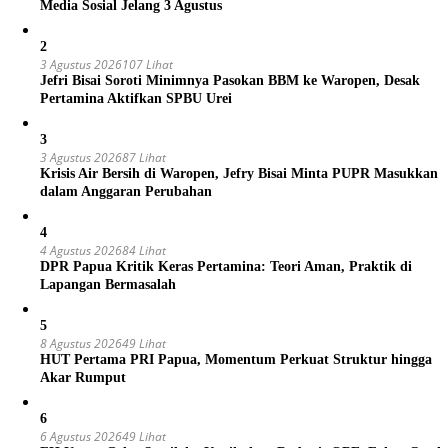
Media Sosial Jelang 3 Agustus
2
3 Agustus 2026
107 Lihat
Jefri Bisai Soroti Minimnya Pasokan BBM ke Waropen, Desak
Pertamina Aktifkan SPBU Urei
3
3 Agustus 2026
87 Lihat
Krisis Air Bersih di Waropen, Jefry Bisai Minta PUPR Masukkan
dalam Anggaran Perubahan
4
4 Agustus 2026
84 Lihat
DPR Papua Kritik Keras Pertamina: Teori Aman, Praktik di
Lapangan Bermasalah
5
8 Agustus 2026
49 Lihat
HUT Pertama PRI Papua, Momentum Perkuat Struktur hingga
Akar Rumput
6
6 Agustus 2026
49 Lihat