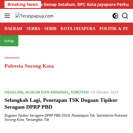
Langsung
i Rakyat Indonesia Genap Setahun, DPC Kota Jayapura Perkuat Ba
Breaking News
ke
konten
DAERAH
SERBA – SERBI
KOTA JAYAPURA
POLITIK & PE
tutup
Polresta Sorong Kota
HEADLINE
,
HUKUM DAN KRIMINAL
,
SOROTAN
29 Oktober 2025
Selangkah Lagi, Penetapan TSK Dugaan Tipikor
Seragam DPRP PBD
Dugaan Tipikor Seragam DPRP PBD 2024
,
Penetapan Tsk
,
Satreskrim Polresta
Sorong Kota
,
Tersangka
,
Tsk