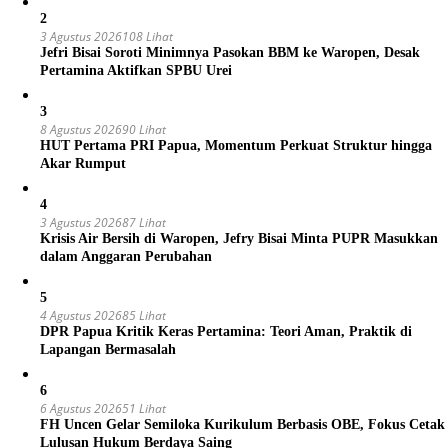
2
3 Agustus 2026
108 Lihat
Jefri Bisai Soroti Minimnya Pasokan BBM ke Waropen, Desak
Pertamina Aktifkan SPBU Urei
3
8 Agustus 2026
90 Lihat
HUT Pertama PRI Papua, Momentum Perkuat Struktur hingga
Akar Rumput
4
3 Agustus 2026
87 Lihat
Krisis Air Bersih di Waropen, Jefry Bisai Minta PUPR Masukkan
dalam Anggaran Perubahan
5
4 Agustus 2026
85 Lihat
DPR Papua Kritik Keras Pertamina: Teori Aman, Praktik di
Lapangan Bermasalah
6
6 Agustus 2026
51 Lihat
FH Uncen Gelar Semiloka Kurikulum Berbasis OBE, Fokus Cetak
Lulusan Hukum Berdaya Saing