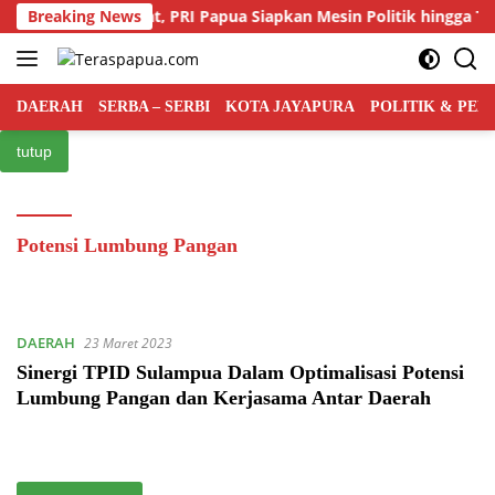
Langsung
saingan Kian Ketat, PRI Papua Siapkan Mesin Politik hingga Tingk
Breaking News
ke
konten
DAERAH
SERBA – SERBI
KOTA JAYAPURA
POLITIK & PE
tutup
Potensi Lumbung Pangan
DAERAH
23 Maret 2023
Sinergi TPID Sulampua Dalam Optimalisasi Potensi
Lumbung Pangan dan Kerjasama Antar Daerah