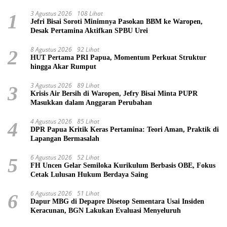
3 Agustus 2026
108 Lihat
1
Jefri Bisai Soroti Minimnya Pasokan BBM ke Waropen,
Desak Pertamina Aktifkan SPBU Urei
8 Agustus 2026
92 Lihat
2
HUT Pertama PRI Papua, Momentum Perkuat Struktur
hingga Akar Rumput
3 Agustus 2026
89 Lihat
3
Krisis Air Bersih di Waropen, Jefry Bisai Minta PUPR
Masukkan dalam Anggaran Perubahan
4 Agustus 2026
85 Lihat
4
DPR Papua Kritik Keras Pertamina: Teori Aman, Praktik di
Lapangan Bermasalah
6 Agustus 2026
52 Lihat
5
FH Uncen Gelar Semiloka Kurikulum Berbasis OBE, Fokus
Cetak Lulusan Hukum Berdaya Saing
6 Agustus 2026
51 Lihat
6
Dapur MBG di Depapre Disetop Sementara Usai Insiden
Keracunan, BGN Lakukan Evaluasi Menyeluruh