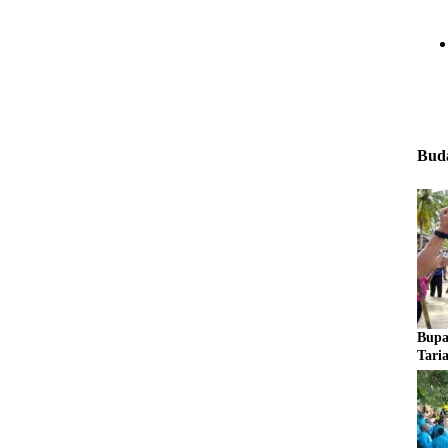
Buda
Bupa
Tari