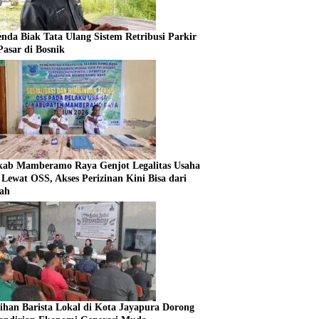
enda Biak Tata Ulang Sistem Retribusi Parkir
Pasar di Bosnik
ab Mamberamo Raya Genjot Legalitas Usaha
Lewat OSS, Akses Perizinan Kini Bisa dari
ah
tihan Barista Lokal di Kota Jayapura Dorong