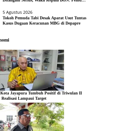
Ditangani Serius, Wakil Kepala BGN: Pemda
Akan Lebih Dilibatkan
5 Agustus 2026
Tokoh Pemuda Tabi Desak Aparat Usut Tuntas
Kasus Dugaan Keracunan MBG di Depapre
nomi
Kota Jayapura Tumbuh Positif di Triwulan II
, Realisasi Lampaui Target