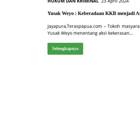
HUKUM DAN KRIMINAL
23 April 2024
Yusak Weyo : Keberadaan KKB menjadi A
Jayapura,Teraspapua.com – Tokoh masyara
Yusak Weyo menentang aksi kekerasan…
Selengkapnya