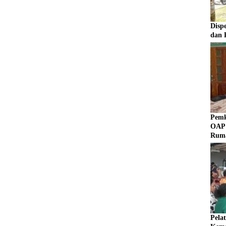
Disp
dan 
Pemk
OAP 
Rum
Pela