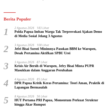
Pasifik
Berita Populer
2 Agustus 2026
183 Lihat
1
Polda Papua Imbau Warga Tak Terprovokasi Ajakan Demo
di Media Sosial Jelang 3 Agustus
3 Agustus 2026
108 Lihat
2
Jefri Bisai Soroti Minimnya Pasokan BBM ke Waropen,
Desak Pertamina Aktifkan SPBU Urei
3 Agustus 2026
87 Lihat
3
Krisis Air Bersih di Waropen, Jefry Bisai Minta PUPR
Masukkan dalam Anggaran Perubahan
4 Agustus 2026
85 Lihat
4
DPR Papua Kritik Keras Pertamina: Teori Aman, Praktik di
Lapangan Bermasalah
8 Agustus 2026
56 Lihat
5
HUT Pertama PRI Papua, Momentum Perkuat Struktur
hingga Akar Rumput