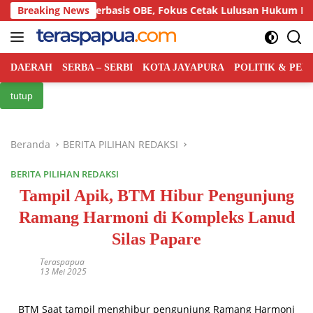
Langsung
rikulum Berbasis OBE, Fokus Cetak Lulusan Hukum Berdaya Sain
Breaking News
ke
konten
DAERAH
SERBA – SERBI
KOTA JAYAPURA
POLITIK & PE
tutup
Beranda
BERITA PILIHAN REDAKSI
BERITA PILIHAN REDAKSI
Tampil Apik, BTM Hibur Pengunjung
Ramang Harmoni di Kompleks Lanud
Silas Papare
Teraspapua
13 Mei 2025
BTM Saat tampil menghibur pengunjung Ramang Harmoni