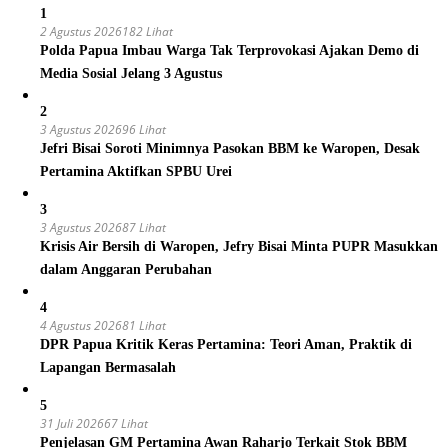
1
2 Agustus 2026
182 Lihat
Polda Papua Imbau Warga Tak Terprovokasi Ajakan Demo di
Media Sosial Jelang 3 Agustus
2
3 Agustus 2026
96 Lihat
Jefri Bisai Soroti Minimnya Pasokan BBM ke Waropen, Desak
Pertamina Aktifkan SPBU Urei
3
3 Agustus 2026
87 Lihat
Krisis Air Bersih di Waropen, Jefry Bisai Minta PUPR Masukkan
dalam Anggaran Perubahan
4
4 Agustus 2026
81 Lihat
DPR Papua Kritik Keras Pertamina: Teori Aman, Praktik di
Lapangan Bermasalah
5
31 Juli 2026
67 Lihat
Penjelasan GM Pertamina Awan Raharjo Terkait Stok BBM