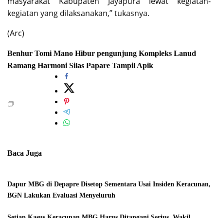
masyarakat Kabupaten Jayapura lewat kegiatan-
kegiatan yang dilaksanakan,” tukasnya.
(Arc)
Benhur Tomi Mano
Hibur pengunjung
Kompleks Lanud
Ramang Harmoni
Silas Papare
Tampil Apik
Baca Juga
Dapur MBG di Depapre Disetop Sementara Usai Insiden Keracunan,
BGN Lakukan Evaluasi Menyeluruh
Setiap Kasus Keracunan MBG Harus Ditangani Serius, Wakil