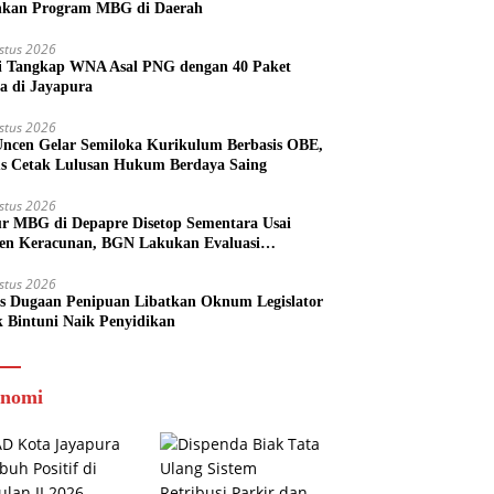
nkan Program MBG di Daerah
stus 2026
si Tangkap WNA Asal PNG dengan 40 Paket
a di Jayapura
stus 2026
ncen Gelar Semiloka Kurikulum Berbasis OBE,
s Cetak Lulusan Hukum Berdaya Saing
stus 2026
r MBG di Depapre Disetop Sementara Usai
den Keracunan, BGN Lakukan Evaluasi
eluruh
stus 2026
s Dugaan Penipuan Libatkan Oknum Legislator
k Bintuni Naik Penyidikan
nomi