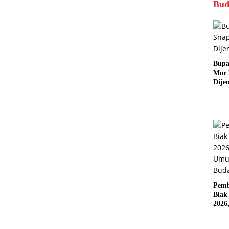
Bud
Bupa
Mor
Dije
Pemb
Biak
2026
Karn
Pasif