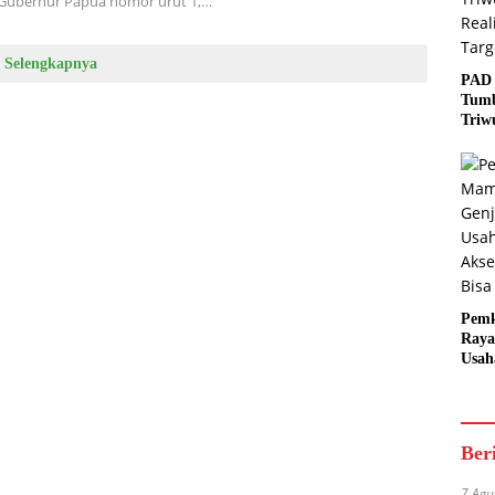
 Gubernur Papua nomor urut 1,…
Selengkapnya
PAD 
Tumb
Triw
Real
Targ
Pem
Raya
Usah
Akse
Bisa
Ber
7 Agu