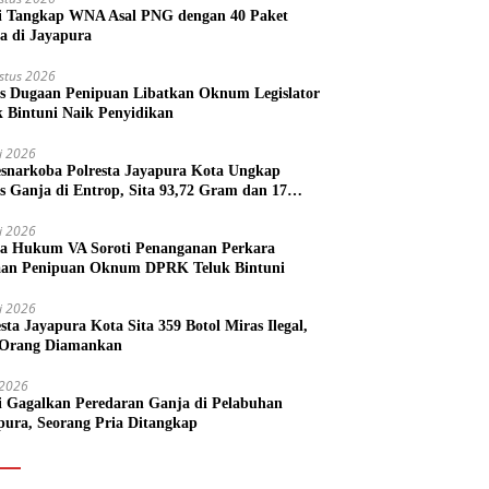
si Tangkap WNA Asal PNG dengan 40 Paket
a di Jayapura
stus 2026
s Dugaan Penipuan Libatkan Oknum Legislator
k Bintuni Naik Penyidikan
li 2026
esnarkoba Polresta Jayapura Kota Ungkap
s Ganja di Entrop, Sita 93,72 Gram dan 17
l Arak Bali
li 2026
a Hukum VA Soroti Penanganan Perkara
an Penipuan Oknum DPRK Teluk Bintuni
li 2026
esta Jayapura Kota Sita 359 Botol Miras Ilegal,
Orang Diamankan
i 2026
si Gagalkan Peredaran Ganja di Pelabuhan
pura, Seorang Pria Ditangkap