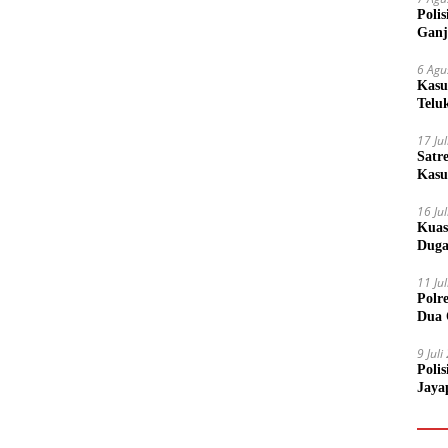
Poli
Ganj
6 Agu
Kasu
Telu
17 Ju
Satr
Kasu
Boto
16 Ju
Kuas
Duga
11 Ju
Polr
Dua 
9 Jul
Poli
Jaya