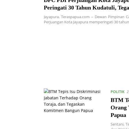
DPC PDI Perjuangan Kota Jayap
Peringati 30 Tahun Kudatuli, Teg
Komitmen Jaga Demokrasi
Jayapura, Teraspapua.com – Dewan Pimpinan C
Perjuangan Kota Jayapura memperingati 30 tahun
POLITIK
2
BTM Te
Orang 
Papua
Sentani, 