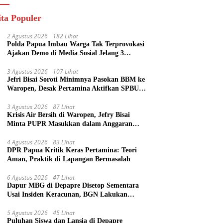
ita Populer
2 Agustus 2026
182 Lihat
Polda Papua Imbau Warga Tak Terprovokasi
Ajakan Demo di Media Sosial Jelang 3
Agustus
3 Agustus 2026
107 Lihat
Jefri Bisai Soroti Minimnya Pasokan BBM ke
Waropen, Desak Pertamina Aktifkan SPBU
Urei
3 Agustus 2026
87 Lihat
Krisis Air Bersih di Waropen, Jefry Bisai
Minta PUPR Masukkan dalam Anggaran
Perubahan
4 Agustus 2026
83 Lihat
DPR Papua Kritik Keras Pertamina: Teori
Aman, Praktik di Lapangan Bermasalah
6 Agustus 2026
47 Lihat
Dapur MBG di Depapre Disetop Sementara
Usai Insiden Keracunan, BGN Lakukan
Evaluasi Menyeluruh
5 Agustus 2026
45 Lihat
Puluhan Siswa dan Lansia di Depapre