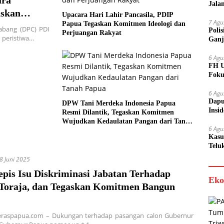
ura
Jala
askan
Upacara Hari Lahir Pancasila, PDIP
7 Agu
Papua Tegaskan Komitmen Ideologi dan
abang (DPC) PDI
Poli
Perjuangan Rakyat
 peristiwa…
Ganj
6 Agu
FH U
Foku
6 Agu
Dapu
DPW Tani Merdeka Indonesia Papua
Insi
Resmi Dilantik, Tegaskan Komitmen
Meny
Wujudkan Kedaulatan Pangan dari Tanah
6 Agu
Papua
Kasu
Telu
8 Juni 2025
pis Isu Diskriminasi Jabatan Terhadap
Eko
Toraja, dan Tegaskan Komitmen Bangun
Teraspapua.com – Dukungan terhadap pasangan calon Gubernur