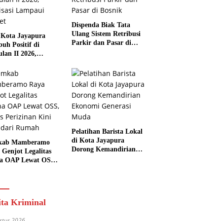
Dispenda Biak Tata
Ulang Sistem Retribusi
Kota Jayapura
Parkir dan Pasar di
uh Positif di
Bosnik
ulan II 2026,
isasi Lampaui
et
Pelatihan Barista Lokal
di Kota Jayapura
kab Mamberamo
Dorong Kemandirian
 Genjot Legalitas
Ekonomi Generasi
a OAP Lewat OSS,
Muda
s Perizinan Kini
 dari Rumah
ita Kriminal
stus 2026