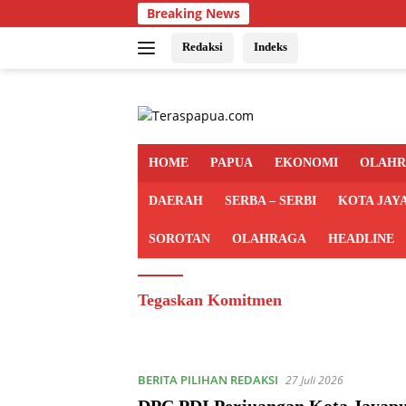
Langsung
Breaking News
ke
konten
Redaksi
Indeks
HOME
PAPUA
EKONOMI
OLAH
DAERAH
SERBA – SERBI
KOTA JAY
SOROTAN
OLAHRAGA
HEADLINE
Tegaskan Komitmen
BERITA PILIHAN REDAKSI
27 Juli 2026