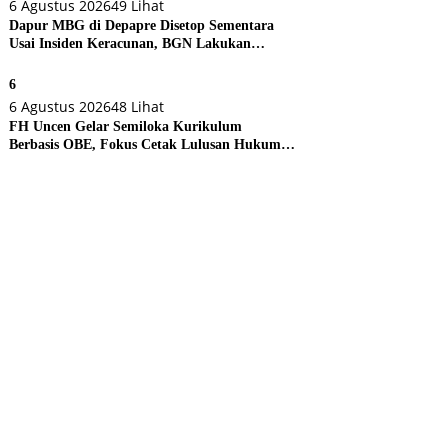
6 Agustus 2026
49 Lihat
Dapur MBG di Depapre Disetop Sementara
Usai Insiden Keracunan, BGN Lakukan
Evaluasi Menyeluruh
6
6 Agustus 2026
48 Lihat
FH Uncen Gelar Semiloka Kurikulum
Berbasis OBE, Fokus Cetak Lulusan Hukum
Berdaya Saing