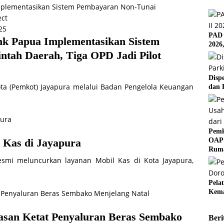
25
PAD 
k Papua Implementasikan Sistem
2026
tah Daerah, Tiga OPD Jadi Pilot
Disp
ta (Pemkot) Jayapura melalui Badan Pengelola Keuangan
dan 
Pemk
OAP 
Kas di Jayapura
Rum
esmi meluncurkan layanan Mobil Kas di Kota Jayapura,
Pela
Kema
asan Ketat Penyaluran Beras Sembako
Beri