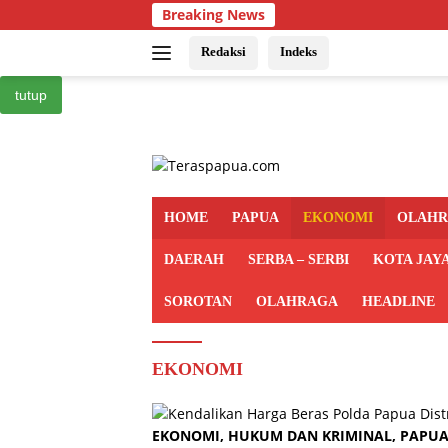
Langsung
Breaking News
ke
konten
Redaksi
Indeks
tutup
HOME
PAPUA
EKONOMI
OLAH
DAERAH
SERBA – SERBI
KOTA JAY
SOROTAN
OLAHRAGA
HEADLINE
EKONOMI
EKONOMI
,
HUKUM DAN KRIMINAL
,
PAPU