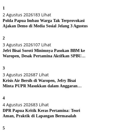
1
2 Agustus 2026
183 Lihat
Polda Papua Imbau Warga Tak Terprovokasi
Ajakan Demo di Media Sosial Jelang 3 Agustus
2
3 Agustus 2026
107 Lihat
Jefri Bisai Soroti Minimnya Pasokan BBM ke
Waropen, Desak Pertamina Aktifkan SPBU
Urei
3
3 Agustus 2026
87 Lihat
Krisis Air Bersih di Waropen, Jefry Bisai
Minta PUPR Masukkan dalam Anggaran
Perubahan
4
4 Agustus 2026
83 Lihat
DPR Papua Kritik Keras Pertamina: Teori
Aman, Praktik di Lapangan Bermasalah
5