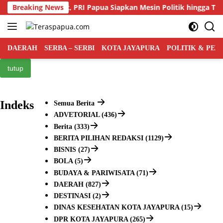
Langsung
aingan Kian Ketat, PRI Papua Siapkan Mesin Politik hingga Tingka
Breaking News
ke
konten
DAERAH
SERBA – SERBI
KOTA JAYAPURA
POLITIK & PE
tutup
Indeks
Semua Berita
ADVETORIAL (436)
Berita (333)
BERITA PILIHAN REDAKSI (1129)
BISNIS (27)
BOLA (5)
BUDAYA & PARIWISATA (71)
DAERAH (827)
DESTINASI (2)
DINAS KESEHATAN KOTA JAYAPURA (15)
DPR KOTA JAYAPURA (265)