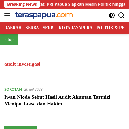
Langsung
aingan Kian Ketat, PRI Papua Siapkan Mesin Politik hingga Tingkat
Breaking News
ke
konten
DAERAH
SERBA – SERBI
KOTA JAYAPURA
POLITIK & PE
tutup
audit investigasi
SOROTAN
20 Juli 2023
Iwan Niode Sebut Hasil Audit Akuntan Tarmizi
Menipu Jaksa dan Hakim