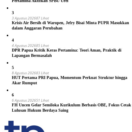
Pertamina Aktifkan SPBU Urei
3
3 Agustus 2026
87 Lihat
Krisis Air Bersih di Waropen, Jefry Bisai Minta PUPR Masukkan
dalam Anggaran Perubahan
4
4 Agustus 2026
85 Lihat
DPR Papua Kritik Keras Pertamina: Teori Aman, Praktik di
Lapangan Bermasalah
5
8 Agustus 2026
83 Lihat
HUT Pertama PRI Papua, Momentum Perkuat Struktur hingga
Akar Rumput
6
6 Agustus 2026
51 Lihat
FH Uncen Gelar Semiloka Kurikulum Berbasis OBE, Fokus Cetak
Lulusan Hukum Berdaya Saing