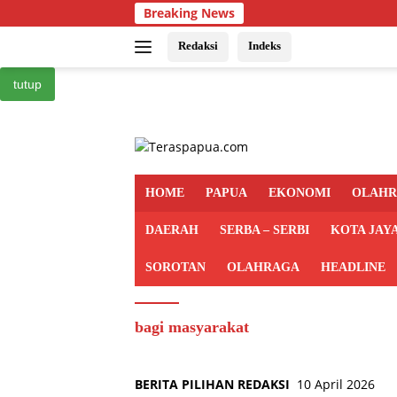
Langsung
Breaking News
ke
konten
Redaksi
Indeks
tutup
HOME
PAPUA
EKONOMI
OLAH
DAERAH
SERBA – SERBI
KOTA JAY
SOROTAN
OLAHRAGA
HEADLINE
bagi masyarakat
BERITA PILIHAN REDAKSI
10 April 2026