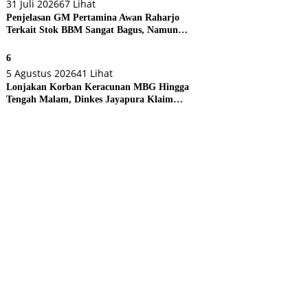
31 Juli 2026
67 Lihat
Penjelasan GM Pertamina Awan Raharjo
Terkait Stok BBM Sangat Bagus, Namun
Eksekusi di Lapangan Bermasalah
6
5 Agustus 2026
41 Lihat
Lonjakan Korban Keracunan MBG Hingga
Tengah Malam, Dinkes Jayapura Klaim
Penanganan Tetap Stabil