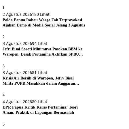
1
2 Agustus 2026
180 Lihat
Polda Papua Imbau Warga Tak Terprovokasi
Ajakan Demo di Media Sosial Jelang 3 Agustus
2
3 Agustus 2026
94 Lihat
Jefri Bisai Soroti Minimnya Pasokan BBM ke
Waropen, Desak Pertamina Aktifkan SPBU
Urei
3
3 Agustus 2026
81 Lihat
Krisis Air Bersih di Waropen, Jefry Bisai
Minta PUPR Masukkan dalam Anggaran
Perubahan
4
4 Agustus 2026
80 Lihat
DPR Papua Kritik Keras Pertamina: Teori
Aman, Praktik di Lapangan Bermasalah
5