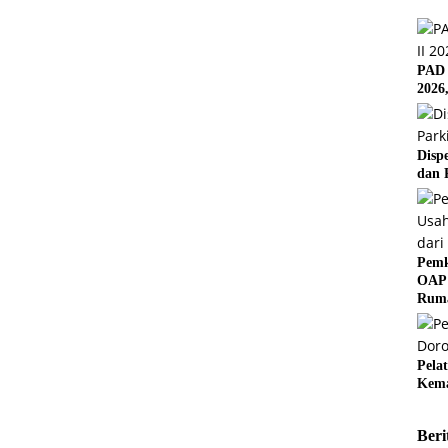
PAD 
2026
Disp
dan 
Pemk
OAP 
Rum
Pela
Kema
Beri