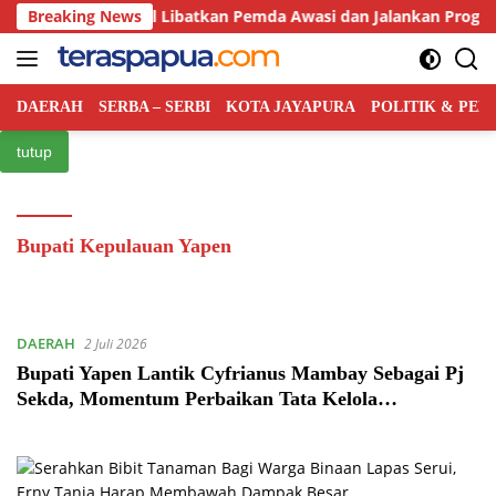
Langsung
ah Pusat Bakal Libatkan Pemda Awasi dan Jalankan Program MB
Breaking News
ke
konten
DAERAH
SERBA – SERBI
KOTA JAYAPURA
POLITIK & PE
tutup
Bupati Kepulauan Yapen
DAERAH
2 Juli 2026
Bupati Yapen Lantik Cyfrianus Mambay Sebagai Pj
Sekda, Momentum Perbaikan Tata Kelola
Pemerintahan