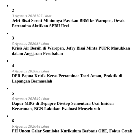
2
3 Agustus 2026
107 Lihat
Jefri Bisai Soroti Minimnya Pasokan BBM ke Waropen, Desak
Pertamina Aktifkan SPBU Urei
3
3 Agustus 2026
87 Lihat
Krisis Air Bersih di Waropen, Jefry Bisai Minta PUPR Masukkan
dalam Anggaran Perubahan
4
4 Agustus 2026
83 Lihat
DPR Papua Kritik Keras Pertamina: Teori Aman, Praktik di
Lapangan Bermasalah
5
6 Agustus 2026
49 Lihat
Dapur MBG di Depapre Disetop Sementara Usai Insiden
Keracunan, BGN Lakukan Evaluasi Menyeluruh
6
6 Agustus 2026
48 Lihat
FH Uncen Gelar Semiloka Kurikulum Berbasis OBE, Fokus Cetak