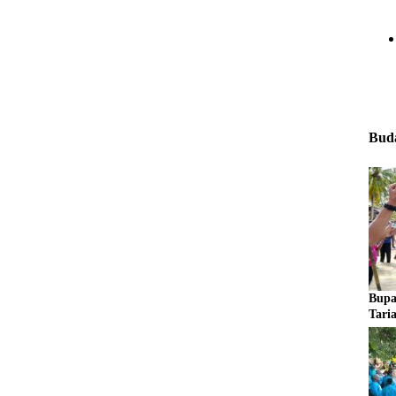
Buda
Bupa
Tari