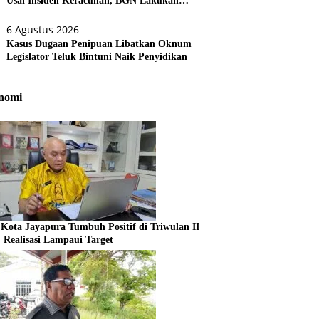
Usai Insiden Keracunan, BGN Lakukan
Evaluasi Menyeluruh
6 Agustus 2026
Kasus Dugaan Penipuan Libatkan Oknum
Legislator Teluk Bintuni Naik Penyidikan
nomi
Kota Jayapura Tumbuh Positif di Triwulan II
, Realisasi Lampaui Target