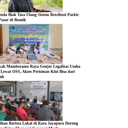
enda Biak Tata Ulang Sistem Retribusi Parkir
Pasar di Bosnik
ab Mamberamo Raya Genjot Legalitas Usaha
Lewat OSS, Akses Perizinan Kini Bisa dari
ah
tihan Barista Lokal di Kota Jayapura Dorong