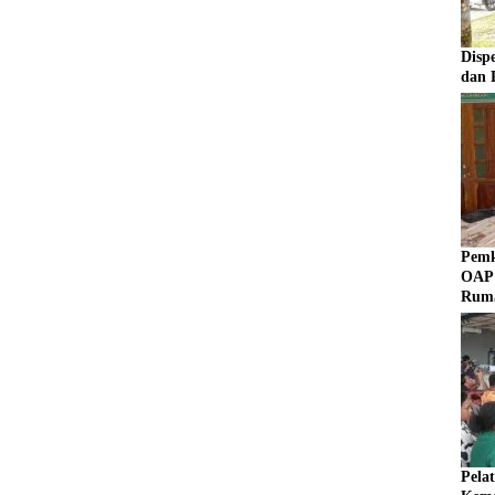
Disp
dan 
Pemk
OAP 
Rum
Pela