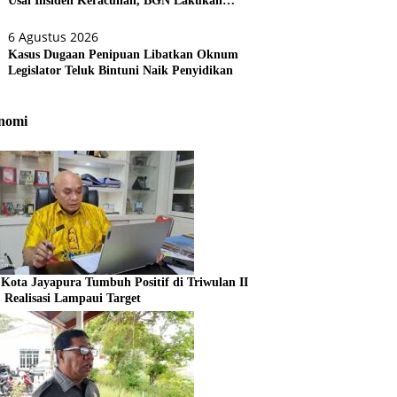
Usai Insiden Keracunan, BGN Lakukan
Evaluasi Menyeluruh
6 Agustus 2026
Kasus Dugaan Penipuan Libatkan Oknum
Legislator Teluk Bintuni Naik Penyidikan
nomi
Kota Jayapura Tumbuh Positif di Triwulan II
, Realisasi Lampaui Target