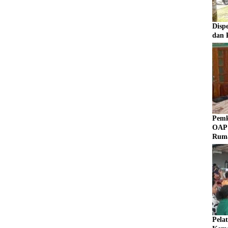
Disp
dan 
Pemk
OAP 
Rum
Pela