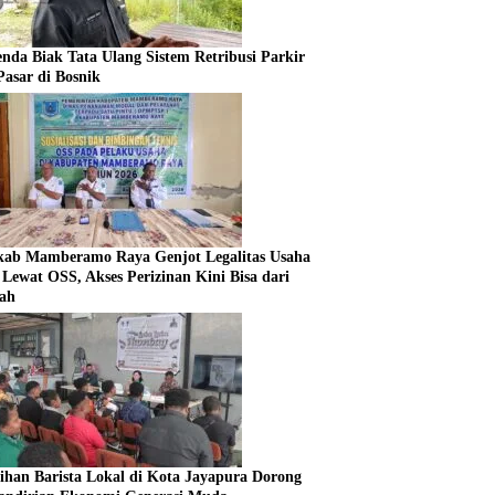
enda Biak Tata Ulang Sistem Retribusi Parkir
Pasar di Bosnik
ab Mamberamo Raya Genjot Legalitas Usaha
Lewat OSS, Akses Perizinan Kini Bisa dari
ah
tihan Barista Lokal di Kota Jayapura Dorong