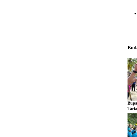
Buda
Bupa
Tari