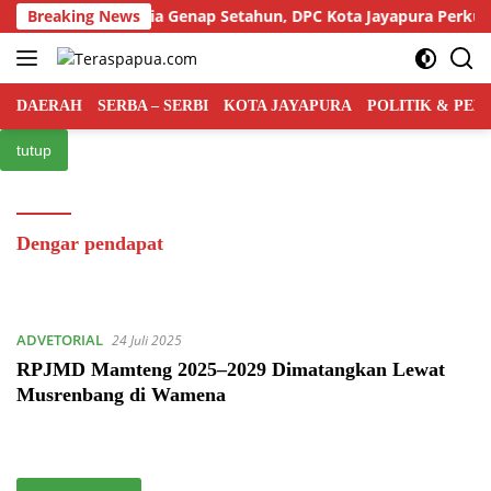
Langsung
ai Rakyat Indonesia Genap Setahun, DPC Kota Jayapura Perkuat B
Breaking News
ke
konten
DAERAH
SERBA – SERBI
KOTA JAYAPURA
POLITIK & PE
tutup
Dengar pendapat
ADVETORIAL
24 Juli 2025
RPJMD Mamteng 2025–2029 Dimatangkan Lewat
Musrenbang di Wamena