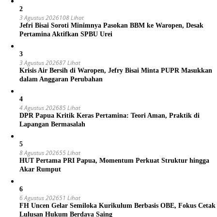
2
3 Agustus 2026
108 Lihat
Jefri Bisai Soroti Minimnya Pasokan BBM ke Waropen, Desak
Pertamina Aktifkan SPBU Urei
3
3 Agustus 2026
87 Lihat
Krisis Air Bersih di Waropen, Jefry Bisai Minta PUPR Masukkan
dalam Anggaran Perubahan
4
4 Agustus 2026
85 Lihat
DPR Papua Kritik Keras Pertamina: Teori Aman, Praktik di
Lapangan Bermasalah
5
8 Agustus 2026
55 Lihat
HUT Pertama PRI Papua, Momentum Perkuat Struktur hingga
Akar Rumput
6
6 Agustus 2026
51 Lihat
FH Uncen Gelar Semiloka Kurikulum Berbasis OBE, Fokus Cetak
Lulusan Hukum Berdaya Saing