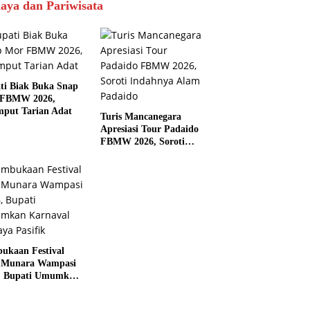
aya dan Pariwisata
ti Biak Buka Snap
 FBMW 2026,
mput Tarian Adat
Turis Mancanegara
Apresiasi Tour Padaido
FBMW 2026, Soroti
Indahnya Alam Padaido
ukaan Festival
 Munara Wampasi
, Bupati Umumkan
aval Budaya
ik