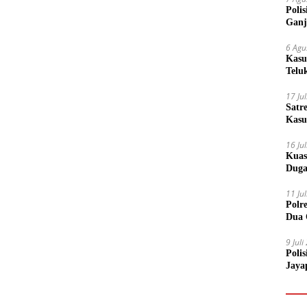
Poli
Ganj
6 Agu
Kasu
Telu
17 Ju
Satr
Kasu
Boto
16 Ju
Kuas
Duga
11 Ju
Polr
Dua 
9 Jul
Poli
Jaya