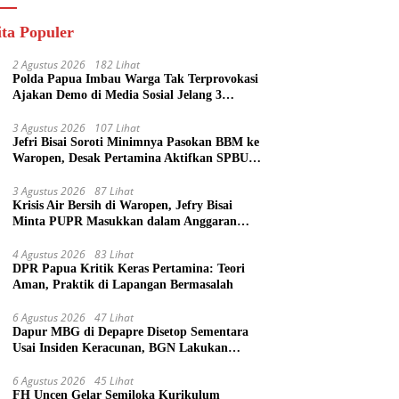
ita Populer
2 Agustus 2026
182 Lihat
Polda Papua Imbau Warga Tak Terprovokasi
Ajakan Demo di Media Sosial Jelang 3
Agustus
3 Agustus 2026
107 Lihat
Jefri Bisai Soroti Minimnya Pasokan BBM ke
Waropen, Desak Pertamina Aktifkan SPBU
Urei
3 Agustus 2026
87 Lihat
Krisis Air Bersih di Waropen, Jefry Bisai
Minta PUPR Masukkan dalam Anggaran
Perubahan
4 Agustus 2026
83 Lihat
DPR Papua Kritik Keras Pertamina: Teori
Aman, Praktik di Lapangan Bermasalah
6 Agustus 2026
47 Lihat
Dapur MBG di Depapre Disetop Sementara
Usai Insiden Keracunan, BGN Lakukan
Evaluasi Menyeluruh
6 Agustus 2026
45 Lihat
FH Uncen Gelar Semiloka Kurikulum