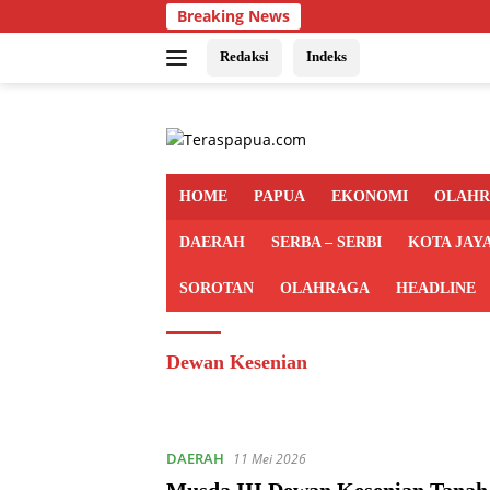
Langsung
Breaking News
ke
konten
Redaksi
Indeks
HOME
PAPUA
EKONOMI
OLAH
DAERAH
SERBA – SERBI
KOTA JAY
SOROTAN
OLAHRAGA
HEADLINE
Dewan Kesenian
DAERAH
11 Mei 2026