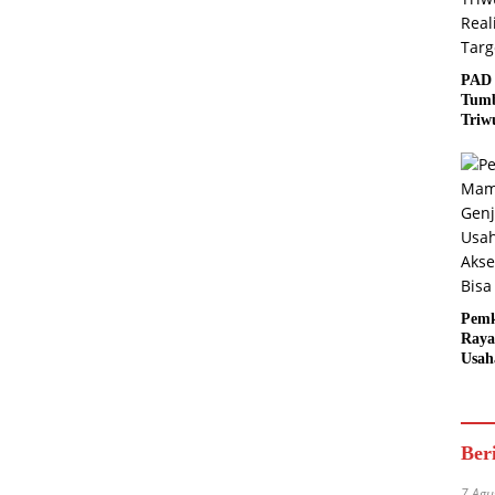
PAD 
Tumb
Triw
Real
Targ
Pem
Raya
Usah
Akse
Bisa
Ber
7 Agu