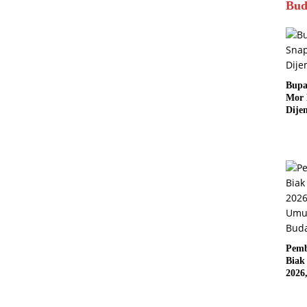
Bud
Bupa
Mor
Dije
Pemb
Biak
2026
Karn
Pasif