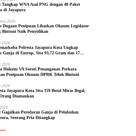
si Tangkap WNA Asal PNG dengan 40 Paket
a di Jayapura
stus 2026
s Dugaan Penipuan Libatkan Oknum Legislator
k Bintuni Naik Penyidikan
li 2026
esnarkoba Polresta Jayapura Kota Ungkap
s Ganja di Entrop, Sita 93,72 Gram dan 17
l Arak Bali
li 2026
a Hukum VA Soroti Penanganan Perkara
an Penipuan Oknum DPRK Teluk Bintuni
li 2026
esta Jayapura Kota Sita 359 Botol Miras Ilegal,
Orang Diamankan
i 2026
si Gagalkan Peredaran Ganja di Pelabuhan
pura, Seorang Pria Ditangkap