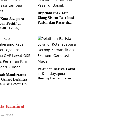
Dispenda Biak Tata
Ulang Sistem Retribusi
Kota Jayapura
Parkir dan Pasar di
uh Positif di
Bosnik
ulan II 2026,
isasi Lampaui
et
Pelatihan Barista Lokal
di Kota Jayapura
kab Mamberamo
Dorong Kemandirian
 Genjot Legalitas
Ekonomi Generasi
a OAP Lewat OSS,
Muda
s Perizinan Kini
 dari Rumah
ita Kriminal
stus 2026