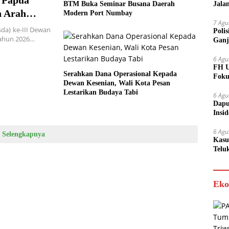
 Papua
Jala
BTM Buka Seminar Busana Daerah
n Arah
Modern Port Numbay
7 Agu
da) ke-III Dewan
Poli
Tahun 2026…
Ganj
6 Agu
FH U
Serahkan Dana Operasional Kepada
Foku
Dewan Kesenian, Wali Kota Pesan
Lestarikan Budaya Tabi
6 Agu
Dapu
Insi
Meny
6 Agu
Selengkapnya
Kasu
Telu
Eko