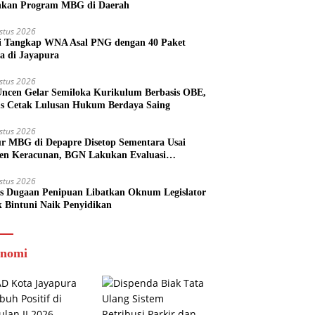
nkan Program MBG di Daerah
stus 2026
si Tangkap WNA Asal PNG dengan 40 Paket
a di Jayapura
stus 2026
ncen Gelar Semiloka Kurikulum Berbasis OBE,
s Cetak Lulusan Hukum Berdaya Saing
stus 2026
r MBG di Depapre Disetop Sementara Usai
den Keracunan, BGN Lakukan Evaluasi
eluruh
stus 2026
s Dugaan Penipuan Libatkan Oknum Legislator
k Bintuni Naik Penyidikan
nomi