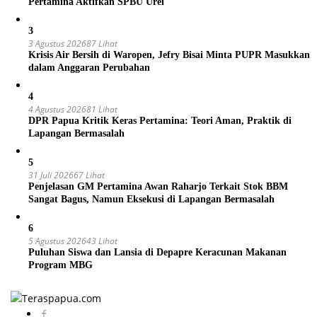
Pertamina Aktifkan SPBU Urei
3
3 Agustus 2026
87 Lihat
Krisis Air Bersih di Waropen, Jefry Bisai Minta PUPR Masukkan
dalam Anggaran Perubahan
4
4 Agustus 2026
81 Lihat
DPR Papua Kritik Keras Pertamina: Teori Aman, Praktik di
Lapangan Bermasalah
5
31 Juli 2026
67 Lihat
Penjelasan GM Pertamina Awan Raharjo Terkait Stok BBM
Sangat Bagus, Namun Eksekusi di Lapangan Bermasalah
6
5 Agustus 2026
43 Lihat
Puluhan Siswa dan Lansia di Depapre Keracunan Makanan
Program MBG