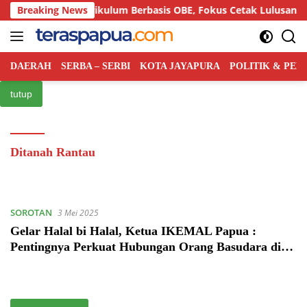
Langsung
 Semiloka Kurikulum Berbasis OBE, Fokus Cetak Lulusan Hukum
Breaking News
ke
konten
DAERAH
SERBA – SERBI
KOTA JAYAPURA
POLITIK & PE
tutup
Ditanah Rantau
SOROTAN
3 Mei 2025
Gelar Halal bi Halal, Ketua IKEMAL Papua :
Pentingnya Perkuat Hubungan Orang Basudara di
Rantau