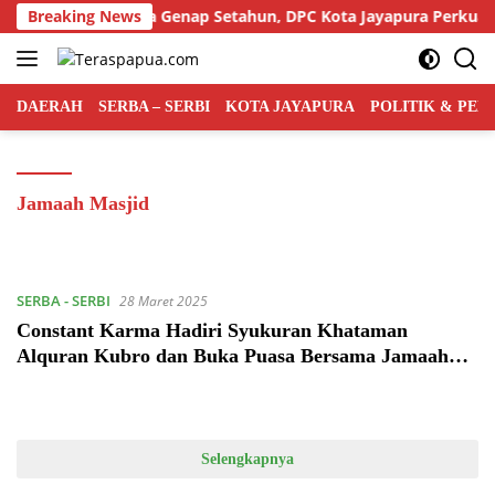
Langsung
 Rakyat Indonesia Genap Setahun, DPC Kota Jayapura Perkuat Ba
Breaking News
ke
konten
DAERAH
SERBA – SERBI
KOTA JAYAPURA
POLITIK & PE
Jamaah Masjid
SERBA - SERBI
28 Maret 2025
Constant Karma Hadiri Syukuran Khataman
Alquran Kubro dan Buka Puasa Bersama Jamaah
Masjid Al Ikhlas
Selengkapnya