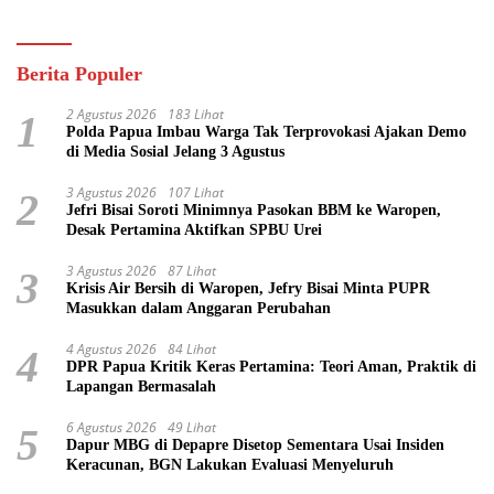
Berita Populer
2 Agustus 2026
183 Lihat
1
Polda Papua Imbau Warga Tak Terprovokasi Ajakan Demo
di Media Sosial Jelang 3 Agustus
3 Agustus 2026
107 Lihat
2
Jefri Bisai Soroti Minimnya Pasokan BBM ke Waropen,
Desak Pertamina Aktifkan SPBU Urei
3 Agustus 2026
87 Lihat
3
Krisis Air Bersih di Waropen, Jefry Bisai Minta PUPR
Masukkan dalam Anggaran Perubahan
4 Agustus 2026
84 Lihat
4
DPR Papua Kritik Keras Pertamina: Teori Aman, Praktik di
Lapangan Bermasalah
6 Agustus 2026
49 Lihat
5
Dapur MBG di Depapre Disetop Sementara Usai Insiden
Keracunan, BGN Lakukan Evaluasi Menyeluruh