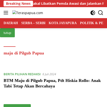
Langsung
merintah Pusat Bakal Libatkan Pemda Awasi dan Jalankan Prog
Breaking News
ke
konten
DAERAH
SERBA – SERBI
KOTA JAYAPURA
POLITIK & PE
tutup
maju di Pilgub Papua
BERITA PILIHAN REDAKSI
6 Juli 2024
BTM Maju di Pilgub Papua, Pdt Hiskia Rollo: Anak
Tabi Tetap Akan Bercahaya