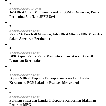
2
3 Agustus 2026
107 Lihat
Jefri Bisai Soroti Minimnya Pasokan BBM ke Waropen, Desak
Pertamina Aktifkan SPBU Urei
3
3 Agustus 2026
87 Lihat
Krisis Air Bersih di Waropen, Jefry Bisai Minta PUPR Masukkan
dalam Anggaran Perubahan
4
4 Agustus 2026
83 Lihat
DPR Papua Kritik Keras Pertamina: Teori Aman, Praktik di
Lapangan Bermasalah
5
6 Agustus 2026
47 Lihat
Dapur MBG di Depapre Disetop Sementara Usai Insiden
Keracunan, BGN Lakukan Evaluasi Menyeluruh
6
5 Agustus 2026
45 Lihat
Puluhan Siswa dan Lansia di Depapre Keracunan Makanan
Program MBG