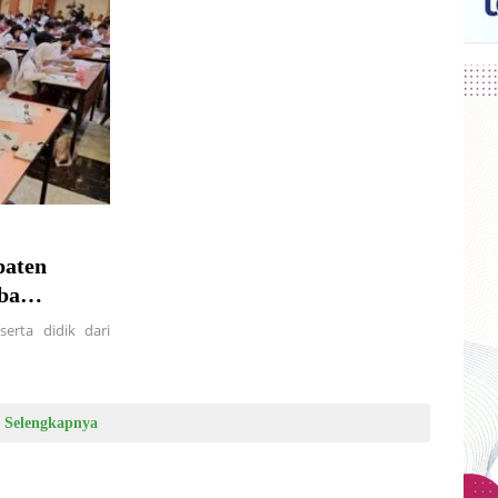
paten
ba
erta didik dari
Selengkapnya