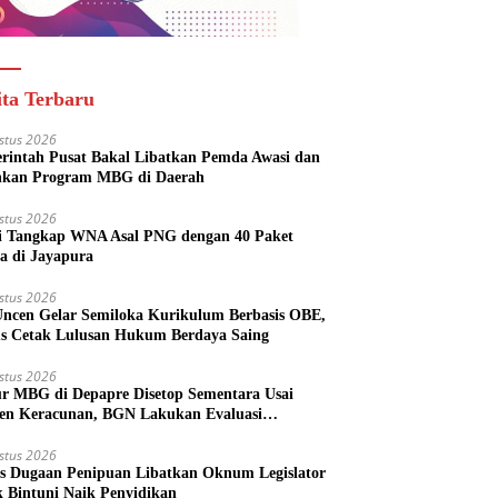
ita Terbaru
stus 2026
rintah Pusat Bakal Libatkan Pemda Awasi dan
nkan Program MBG di Daerah
stus 2026
si Tangkap WNA Asal PNG dengan 40 Paket
a di Jayapura
stus 2026
ncen Gelar Semiloka Kurikulum Berbasis OBE,
s Cetak Lulusan Hukum Berdaya Saing
stus 2026
r MBG di Depapre Disetop Sementara Usai
den Keracunan, BGN Lakukan Evaluasi
eluruh
stus 2026
s Dugaan Penipuan Libatkan Oknum Legislator
k Bintuni Naik Penyidikan