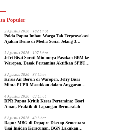
ik
ita Populer
2 Agustus 2026
182 Lihat
Polda Papua Imbau Warga Tak Terprovokasi
Ajakan Demo di Media Sosial Jelang 3
Agustus
3 Agustus 2026
107 Lihat
Jefri Bisai Soroti Minimnya Pasokan BBM ke
Waropen, Desak Pertamina Aktifkan SPBU
Urei
3 Agustus 2026
87 Lihat
Krisis Air Bersih di Waropen, Jefry Bisai
Minta PUPR Masukkan dalam Anggaran
Perubahan
4 Agustus 2026
83 Lihat
DPR Papua Kritik Keras Pertamina: Teori
Aman, Praktik di Lapangan Bermasalah
6 Agustus 2026
49 Lihat
Dapur MBG di Depapre Disetop Sementara
Usai Insiden Keracunan, BGN Lakukan
Evaluasi Menyeluruh