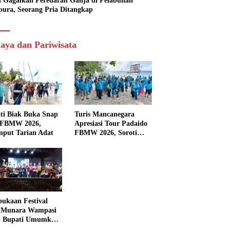
si Gagalkan Peredaran Ganja di Pelabuhan
pura, Seorang Pria Ditangkap
aya dan Pariwisata
ti Biak Buka Snap
Turis Mancanegara
 FBMW 2026,
Apresiasi Tour Padaido
mput Tarian Adat
FBMW 2026, Soroti
Indahnya Alam Padaido
ukaan Festival
 Munara Wampasi
, Bupati Umumkan
aval Budaya