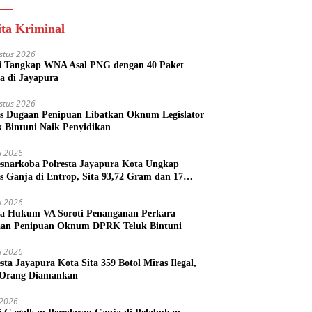
ita Kriminal
stus 2026
si Tangkap WNA Asal PNG dengan 40 Paket
a di Jayapura
stus 2026
s Dugaan Penipuan Libatkan Oknum Legislator
k Bintuni Naik Penyidikan
li 2026
esnarkoba Polresta Jayapura Kota Ungkap
s Ganja di Entrop, Sita 93,72 Gram dan 17
l Arak Bali
li 2026
a Hukum VA Soroti Penanganan Perkara
an Penipuan Oknum DPRK Teluk Bintuni
li 2026
esta Jayapura Kota Sita 359 Botol Miras Ilegal,
Orang Diamankan
i 2026