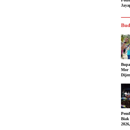
Poli
Jaya
Bud
Bupa
Mor
Dije
Pemb
Biak
2026
Karn