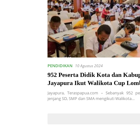
PENDIDIKAN
10 Agustus 2024
952 Peserta Didik Kota dan Kabu
Jayapura Ikut Walikota Cup Lom
Matematika dan Bahasa Inggris
Jayapura, Teraspapua.com – Sebanyak 952 pes
jenjang SD, SMP dan SMA mengikuti Walikota…