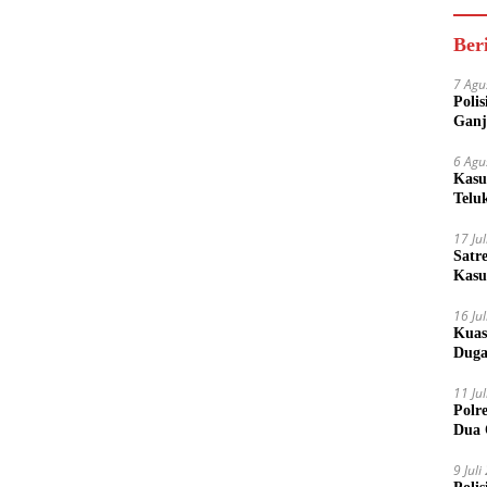
Ber
7 Agu
Poli
Ganj
6 Agu
Kasu
Telu
17 Ju
Satr
Kasu
Boto
16 Ju
Kuas
Duga
11 Ju
Polr
Dua 
9 Jul