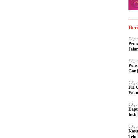
Ber
7 Agu
Peme
Jala
7 Agu
Poli
Ganj
6 Agu
FH U
Foku
6 Agu
Dapu
Insi
Meny
6 Agu
Kasu
Telu