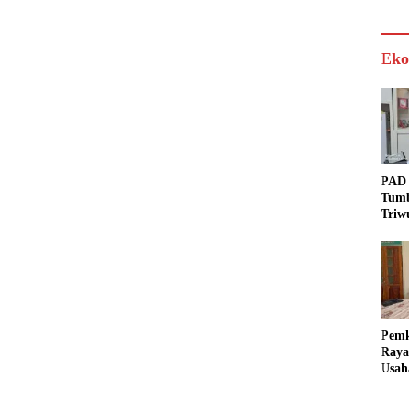
Eko
PAD 
Tumb
Triw
Real
Targ
Pem
Raya
Usah
Akse
Bisa