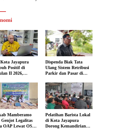
nomi
Kota Jayapura
Dispenda Biak Tata
uh Positif di
Ulang Sistem Retribusi
ulan II 2026,
Parkir dan Pasar di
isasi Lampaui
Bosnik
et
kab Mamberamo
Pelatihan Barista Lokal
 Genjot Legalitas
di Kota Jayapura
a OAP Lewat OSS,
Dorong Kemandirian
s Perizinan Kini
Ekonomi Generasi
 dari Rumah
Muda