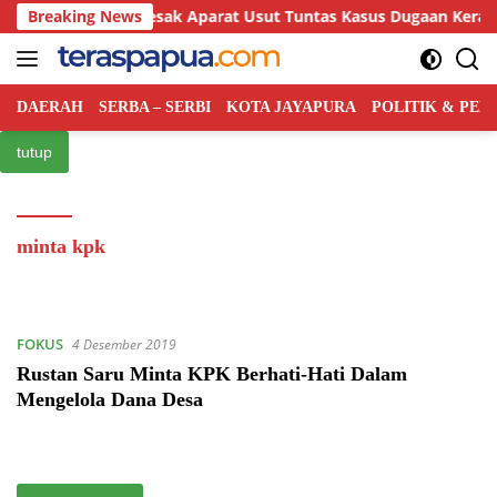
Langsung
emuda Tabi Desak Aparat Usut Tuntas Kasus Dugaan Keracunan 
Breaking News
ke
konten
DAERAH
SERBA – SERBI
KOTA JAYAPURA
POLITIK & PE
tutup
minta kpk
FOKUS
4 Desember 2019
Rustan Saru Minta KPK Berhati-Hati Dalam
Mengelola Dana Desa