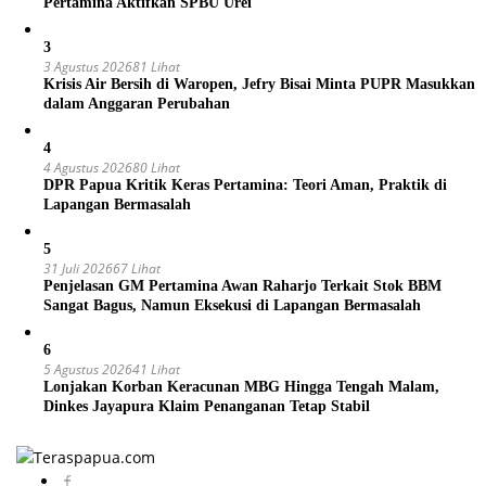
Pertamina Aktifkan SPBU Urei
3
3 Agustus 2026
81 Lihat
Krisis Air Bersih di Waropen, Jefry Bisai Minta PUPR Masukkan
dalam Anggaran Perubahan
4
4 Agustus 2026
80 Lihat
DPR Papua Kritik Keras Pertamina: Teori Aman, Praktik di
Lapangan Bermasalah
5
31 Juli 2026
67 Lihat
Penjelasan GM Pertamina Awan Raharjo Terkait Stok BBM
Sangat Bagus, Namun Eksekusi di Lapangan Bermasalah
6
5 Agustus 2026
41 Lihat
Lonjakan Korban Keracunan MBG Hingga Tengah Malam,
Dinkes Jayapura Klaim Penanganan Tetap Stabil