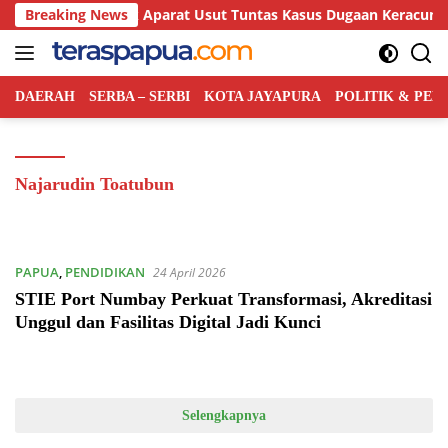
Langsung
da Tabi Desak Aparat Usut Tuntas Kasus Dugaan Keracunan MB
Breaking News
ke
konten
DAERAH
SERBA – SERBI
KOTA JAYAPURA
POLITIK & PE
Najarudin Toatubun
PAPUA
,
PENDIDIKAN
24 April 2026
STIE Port Numbay Perkuat Transformasi, Akreditasi
Unggul dan Fasilitas Digital Jadi Kunci
Selengkapnya