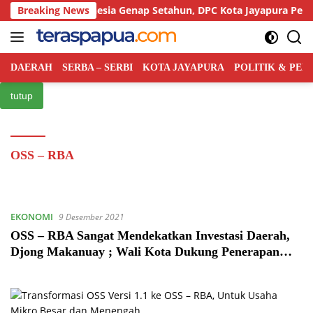
Langsung
rtai Rakyat Indonesia Genap Setahun, DPC Kota Jayapura Perkuat
Breaking News
ke
konten
DAERAH
SERBA – SERBI
KOTA JAYAPURA
POLITIK & PE
tutup
OSS – RBA
EKONOMI
9 Desember 2021
OSS – RBA Sangat Mendekatkan Investasi Daerah,
Djong Makanuay ; Wali Kota Dukung Penerapan
Pelayanan Perizinan