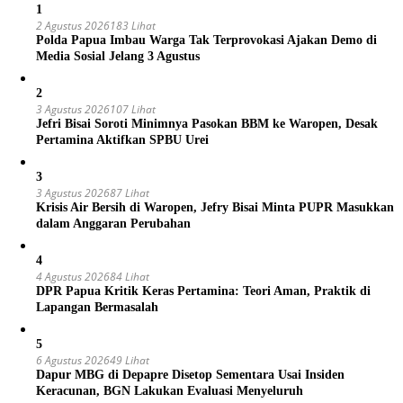
1
2 Agustus 2026
183 Lihat
Polda Papua Imbau Warga Tak Terprovokasi Ajakan Demo di
Media Sosial Jelang 3 Agustus
2
3 Agustus 2026
107 Lihat
Jefri Bisai Soroti Minimnya Pasokan BBM ke Waropen, Desak
Pertamina Aktifkan SPBU Urei
3
3 Agustus 2026
87 Lihat
Krisis Air Bersih di Waropen, Jefry Bisai Minta PUPR Masukkan
dalam Anggaran Perubahan
4
4 Agustus 2026
84 Lihat
DPR Papua Kritik Keras Pertamina: Teori Aman, Praktik di
Lapangan Bermasalah
5
6 Agustus 2026
49 Lihat
Dapur MBG di Depapre Disetop Sementara Usai Insiden
Keracunan, BGN Lakukan Evaluasi Menyeluruh