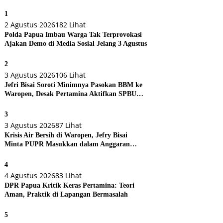
1
2 Agustus 2026
182 Lihat
Polda Papua Imbau Warga Tak Terprovokasi
Ajakan Demo di Media Sosial Jelang 3 Agustus
2
3 Agustus 2026
106 Lihat
Jefri Bisai Soroti Minimnya Pasokan BBM ke
Waropen, Desak Pertamina Aktifkan SPBU
Urei
3
3 Agustus 2026
87 Lihat
Krisis Air Bersih di Waropen, Jefry Bisai
Minta PUPR Masukkan dalam Anggaran
Perubahan
4
4 Agustus 2026
83 Lihat
DPR Papua Kritik Keras Pertamina: Teori
Aman, Praktik di Lapangan Bermasalah
5