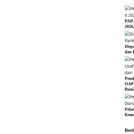
PAD 
2026
Disp
dan 
Pemk
OAP 
Rum
Pela
Kema
Beri