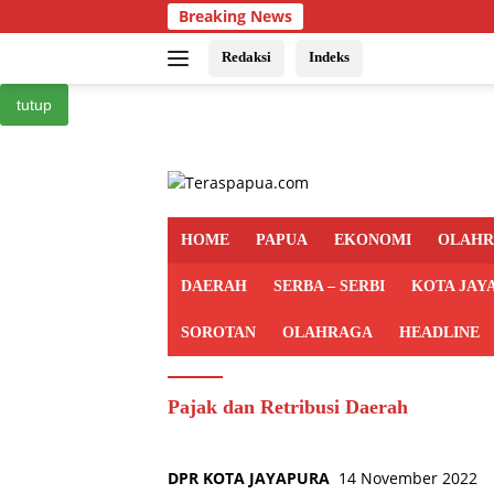
Langsung
Breaking News
ke
konten
Redaksi
Indeks
tutup
HOME
PAPUA
EKONOMI
OLAH
DAERAH
SERBA – SERBI
KOTA JAY
SOROTAN
OLAHRAGA
HEADLINE
Pajak dan Retribusi Daerah
DPR KOTA JAYAPURA
14 November 2022