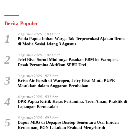
Pasifik
Berita Populer
2 Agustus 2026
183 Lihat
1
Polda Papua Imbau Warga Tak Terprovokasi Ajakan Demo
di Media Sosial Jelang 3 Agustus
3 Agustus 2026
107 Lihat
2
Jefri Bisai Soroti Minimnya Pasokan BBM ke Waropen,
Desak Pertamina Aktifkan SPBU Urei
3 Agustus 2026
87 Lihat
3
Krisis Air Bersih di Waropen, Jefry Bisai Minta PUPR
Masukkan dalam Anggaran Perubahan
4 Agustus 2026
83 Lihat
4
DPR Papua Kritik Keras Pertamina: Teori Aman, Praktik di
Lapangan Bermasalah
6 Agustus 2026
49 Lihat
5
Dapur MBG di Depapre Disetop Sementara Usai Insiden
Keracunan, BGN Lakukan Evaluasi Menyeluruh