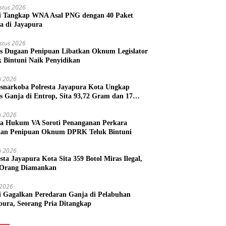
stus 2026
si Tangkap WNA Asal PNG dengan 40 Paket
a di Jayapura
stus 2026
s Dugaan Penipuan Libatkan Oknum Legislator
k Bintuni Naik Penyidikan
li 2026
esnarkoba Polresta Jayapura Kota Ungkap
s Ganja di Entrop, Sita 93,72 Gram dan 17
l Arak Bali
li 2026
a Hukum VA Soroti Penanganan Perkara
an Penipuan Oknum DPRK Teluk Bintuni
li 2026
esta Jayapura Kota Sita 359 Botol Miras Ilegal,
Orang Diamankan
i 2026
si Gagalkan Peredaran Ganja di Pelabuhan
pura, Seorang Pria Ditangkap