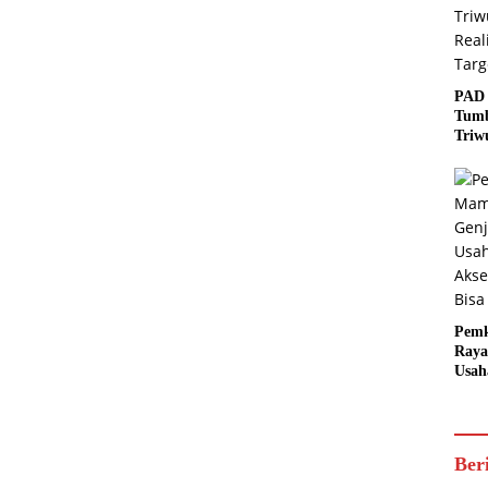
PAD 
Tumb
Triw
Real
Targ
Pem
Raya
Usah
Akse
Bisa
Ber