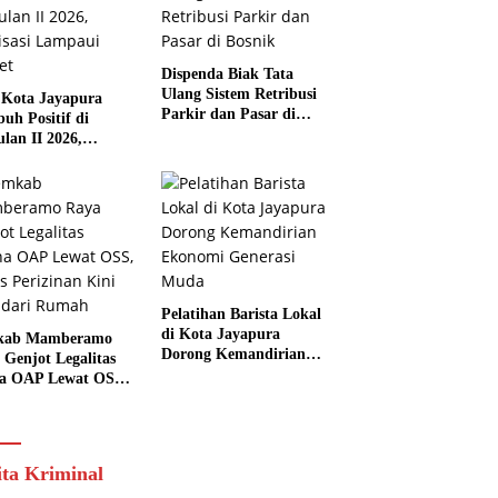
Dispenda Biak Tata
Ulang Sistem Retribusi
Kota Jayapura
Parkir dan Pasar di
uh Positif di
Bosnik
ulan II 2026,
isasi Lampaui
et
Pelatihan Barista Lokal
di Kota Jayapura
kab Mamberamo
Dorong Kemandirian
 Genjot Legalitas
Ekonomi Generasi
a OAP Lewat OSS,
Muda
s Perizinan Kini
 dari Rumah
ita Kriminal