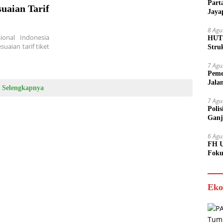
Part
uaian Tarif
Jaya
8 Agu
ional Indonesia
HUT 
uaian tarif tiket
Stru
7 Agu
Peme
Jala
Selengkapnya
7 Agu
Poli
Ganj
6 Agu
FH U
Foku
Eko