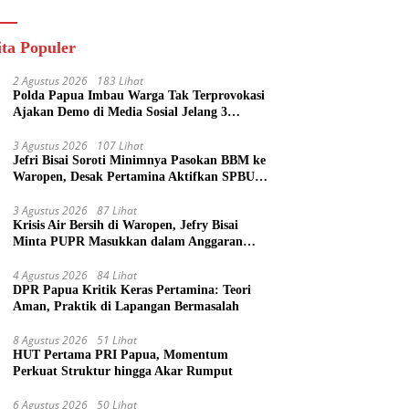
ik
ita Populer
2 Agustus 2026
183 Lihat
Polda Papua Imbau Warga Tak Terprovokasi
Ajakan Demo di Media Sosial Jelang 3
Agustus
3 Agustus 2026
107 Lihat
Jefri Bisai Soroti Minimnya Pasokan BBM ke
Waropen, Desak Pertamina Aktifkan SPBU
Urei
3 Agustus 2026
87 Lihat
Krisis Air Bersih di Waropen, Jefry Bisai
Minta PUPR Masukkan dalam Anggaran
Perubahan
4 Agustus 2026
84 Lihat
DPR Papua Kritik Keras Pertamina: Teori
Aman, Praktik di Lapangan Bermasalah
8 Agustus 2026
51 Lihat
HUT Pertama PRI Papua, Momentum
Perkuat Struktur hingga Akar Rumput
6 Agustus 2026
50 Lihat