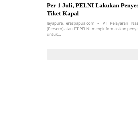
Per 1 Juli, PELNI Lakukan Penyes
Tiket Kapal
Jayapura,Teraspapua.com – PT Pelayaran Nas
(Persero) atau PT PELNI menginformasikan penyes
untuk…