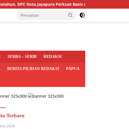
DPC Kota Jayapura Perkuat Basis dan Sasar Pemilu 2029
tutup
E
SERBA – SERBI
REDAKSI
L
BERITA PILIHAN REDAKSI
PAPUA
ita Terbaru
stus 2026