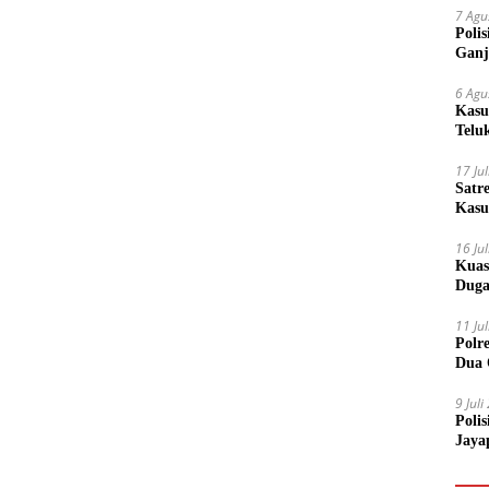
7 Agu
Poli
Ganj
6 Agu
Kasu
Telu
17 Ju
Satr
Kasu
Boto
16 Ju
Kuas
Duga
11 Ju
Polr
Dua 
9 Jul
Poli
Jaya