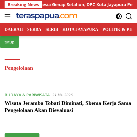
Langsung
ai Rakyat Indonesia Genap Setahun, DPC Kota Jayapura Perkuat 
Breaking News
ke
konten
DAERAH
SERBA – SERBI
KOTA JAYAPURA
POLITIK & PE
tutup
Pengelolaan
BUDAYA & PARIWISATA
21 Mei 2026
Wisata Jeramba Tobati Diminati, Skema Kerja Sama
Pengelolaan Akan Dievaluasi