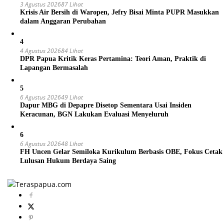
3 Agustus 2026
87 Lihat
Krisis Air Bersih di Waropen, Jefry Bisai Minta PUPR Masukkan
dalam Anggaran Perubahan
4
4 Agustus 2026
84 Lihat
DPR Papua Kritik Keras Pertamina: Teori Aman, Praktik di
Lapangan Bermasalah
5
6 Agustus 2026
49 Lihat
Dapur MBG di Depapre Disetop Sementara Usai Insiden
Keracunan, BGN Lakukan Evaluasi Menyeluruh
6
6 Agustus 2026
48 Lihat
FH Uncen Gelar Semiloka Kurikulum Berbasis OBE, Fokus Cetak
Lulusan Hukum Berdaya Saing