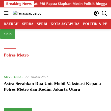
Langsung
rsaingan Kian Ketat, PRI Papua Siapkan Mesin Politik hingga Ting
Breaking News
ke
konten
DAERAH
SERBA – SERBI
KOTA JAYAPURA
POLITIK & PE
tutup
Polres Metro
ADVETORIAL
27 Oktober 2021
Astra Serahkan Dua Unit Mobil Vaksinasi Kepada
Polres Metro dan Kodim Jakarta Utara