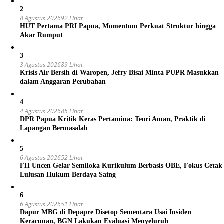
2
8 Agustus 2026
92 Lihat
HUT Pertama PRI Papua, Momentum Perkuat Struktur hingga
Akar Rumput
3
3 Agustus 2026
89 Lihat
Krisis Air Bersih di Waropen, Jefry Bisai Minta PUPR Masukkan
dalam Anggaran Perubahan
4
4 Agustus 2026
85 Lihat
DPR Papua Kritik Keras Pertamina: Teori Aman, Praktik di
Lapangan Bermasalah
5
6 Agustus 2026
52 Lihat
FH Uncen Gelar Semiloka Kurikulum Berbasis OBE, Fokus Cetak
Lulusan Hukum Berdaya Saing
6
6 Agustus 2026
51 Lihat
Dapur MBG di Depapre Disetop Sementara Usai Insiden
Keracunan, BGN Lakukan Evaluasi Menyeluruh