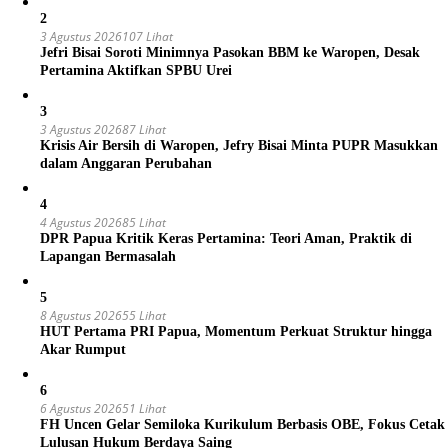
2
3 Agustus 2026
107 Lihat
Jefri Bisai Soroti Minimnya Pasokan BBM ke Waropen, Desak
Pertamina Aktifkan SPBU Urei
3
3 Agustus 2026
87 Lihat
Krisis Air Bersih di Waropen, Jefry Bisai Minta PUPR Masukkan
dalam Anggaran Perubahan
4
4 Agustus 2026
85 Lihat
DPR Papua Kritik Keras Pertamina: Teori Aman, Praktik di
Lapangan Bermasalah
5
8 Agustus 2026
55 Lihat
HUT Pertama PRI Papua, Momentum Perkuat Struktur hingga
Akar Rumput
6
6 Agustus 2026
51 Lihat
FH Uncen Gelar Semiloka Kurikulum Berbasis OBE, Fokus Cetak
Lulusan Hukum Berdaya Saing