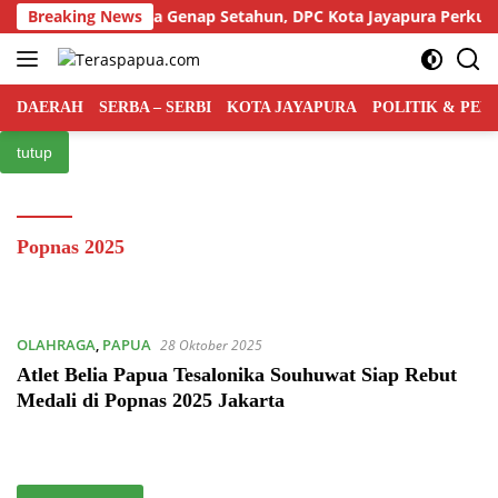
Langsung
i Rakyat Indonesia Genap Setahun, DPC Kota Jayapura Perkuat B
Breaking News
ke
konten
DAERAH
SERBA – SERBI
KOTA JAYAPURA
POLITIK & PE
tutup
Popnas 2025
OLAHRAGA
,
PAPUA
28 Oktober 2025
Atlet Belia Papua Tesalonika Souhuwat Siap Rebut
Medali di Popnas 2025 Jakarta