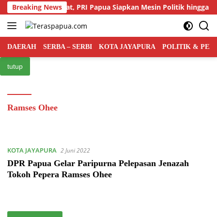
Langsung
rsaingan Kian Ketat, PRI Papua Siapkan Mesin Politik hingga Ting
Breaking News
ke
konten
DAERAH
SERBA – SERBI
KOTA JAYAPURA
POLITIK & PE
tutup
Ramses Ohee
KOTA JAYAPURA
2 Juni 2022
DPR Papua Gelar Paripurna Pelepasan Jenazah
Tokoh Pepera Ramses Ohee