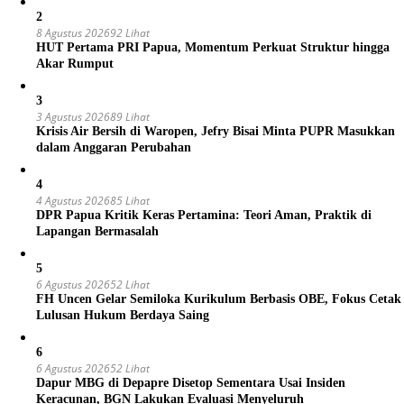
2
8 Agustus 2026
92 Lihat
HUT Pertama PRI Papua, Momentum Perkuat Struktur hingga
Akar Rumput
3
3 Agustus 2026
89 Lihat
Krisis Air Bersih di Waropen, Jefry Bisai Minta PUPR Masukkan
dalam Anggaran Perubahan
4
4 Agustus 2026
85 Lihat
DPR Papua Kritik Keras Pertamina: Teori Aman, Praktik di
Lapangan Bermasalah
5
6 Agustus 2026
52 Lihat
FH Uncen Gelar Semiloka Kurikulum Berbasis OBE, Fokus Cetak
Lulusan Hukum Berdaya Saing
6
6 Agustus 2026
52 Lihat
Dapur MBG di Depapre Disetop Sementara Usai Insiden
Keracunan, BGN Lakukan Evaluasi Menyeluruh